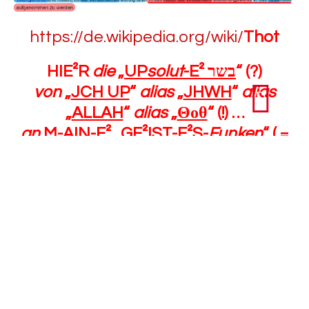
https://de.wikipedia.org/wiki/
Thot
HIE²R
die
„
UP
solut
-E²
בשר
“ (?)
von
„
JCH UP
“
alias
„
JHWH
“
alias
„
ALLAH
“
alias
„
Θοθ
“ (!) …
an
M-AIN-E² „
GE²IST-E²S-
Funken
“ ( =
„
GOTT-E²S-KINDE²R
“ ) :