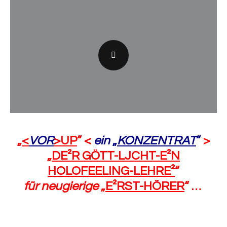
„
<
VOR
>UP
“ <
ein
„
KONZENTRAT
“
>
„
DE²R GÖTT-LJCHT-E²N
HOLOFEELING-LEHRE²
“
für neugierige
„
E²RST-HÖRER
“ …