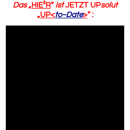
Das
„
HIE²R
“
ist
JETZT UP
solut
„
UP<
to~Date
>
“ :