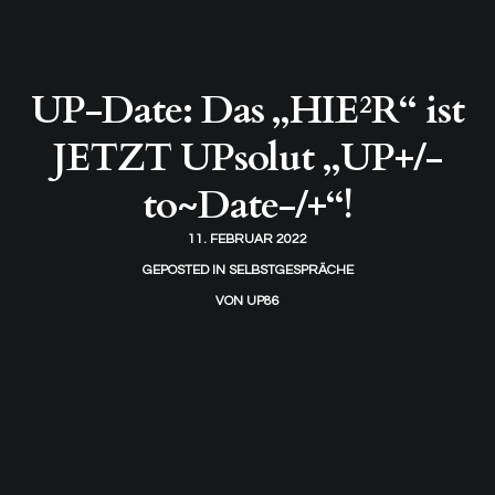
UP-Date: Das „HIE²R“ ist
JETZT UPsolut „UP+/-
to~Date-/+“!
11. FEBRUAR 2022
GEPOSTED IN
SELBSTGESPRÄCHE
VON
UP86