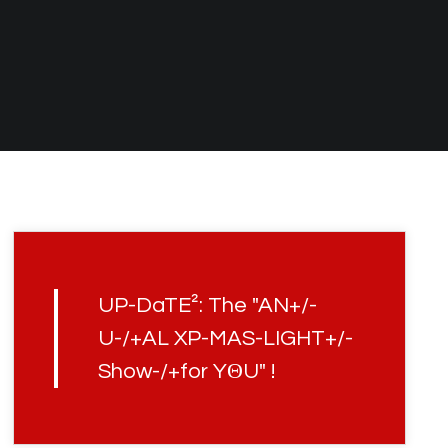
UP-DaTE²: The "AN+/-
U-/+AL XP-MAS-LIGHT+/-
Show-/+for YΘU" !