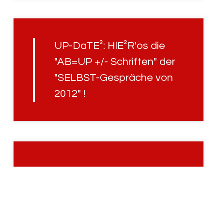
UP-DaTE²: HIE²R'os die
"AB=UP +/- Schriften" der
"SELBST-Gespräche von
2012" !
UP-DaTE²: D'AIN W-ΘRT
IST GE²SETZ !