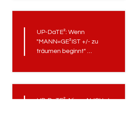
UP-DaTE²: Wenn
"MANN=GE²IST +/- zu
träumen beginnt" …
UP-DaTE²: Nimm N-ICH+/-
TS "persönlich" , nimm
"E²S" lieber "WΘRT-wört-L-
JCH" !