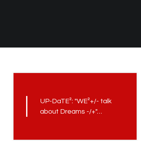
UP-DaTE²: "WE²+/- talk
about Dreams -/+"…