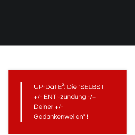
UP-DaTE²: Die "SELBST
+/- ENT~zündung -/+
Deiner +/-
Gedankenwellen" !