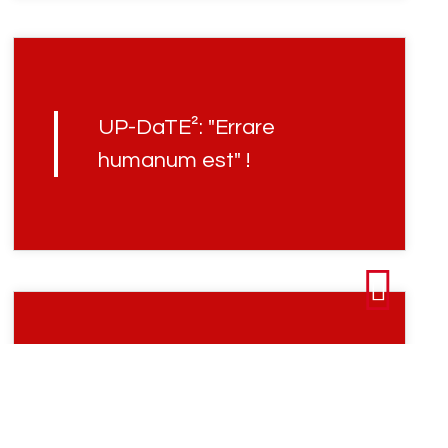
UP-DaTE²: "Errare
humanum est" !
UP-DaTE²: "CHR-I+/- ST-
US factus est", mein Kind !