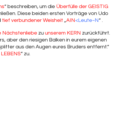
ns
“ beschreiben, um die
Überfülle der GEISTIG
hließen. Diese beiden ersten Vorträge von Udo
d
tief verbundener Weisheit
„
AIN
<
Leute~N
“ .
he Nächstenliebe
zu
unserem KERN
zurückführt.
rs, aber den riesigen Balken in eurem eigenen
 Splitter aus den Augen eures Bruders entfernt.“
n LEBENS
“ zu.
eam &