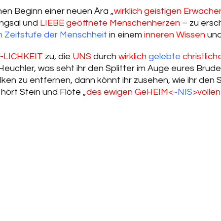
inen Beginn einer neuen Ära „
wirklich geistigen Erwache
angsal und
LIEBE geöffnete Menschenherzen
– zu ersc
 Zeitstufe der Menschheit
in einem
inneren Wissen
un
K-LICHKEIT
zu, die
UNS
durch
wirklich
gelebte
christlic
euchler, was seht ihr den Splitter im Auge eures Brude
alken zu entfernen, dann könnt ihr zusehen, wie ihr den
hört Stein und Flöte „
des ewigen GeHEIM<
~NIS
>volle
Alle Vorträge von 1999~2020 zum kostenlosen MP3 Str
Download
43 TRACKS