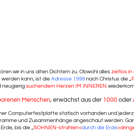
 hören wir in uns alten Dichtern zu. Obwohl alles
zeitlos 
werden kann, ist die
Adresse 1999
nach Christus die „
 neugierig
suchendem Herzen
IM INNEREN
wiederkom
borenen Menschen
, erwächst aus der
1000
oder
r Computerfestplatte statisch vorhanden und jederze
gramme und Zusammenhänge angeschaut werden. Gar m
rde, bis die „
SOHNEN-strahlen<
durch die Erde
>dring