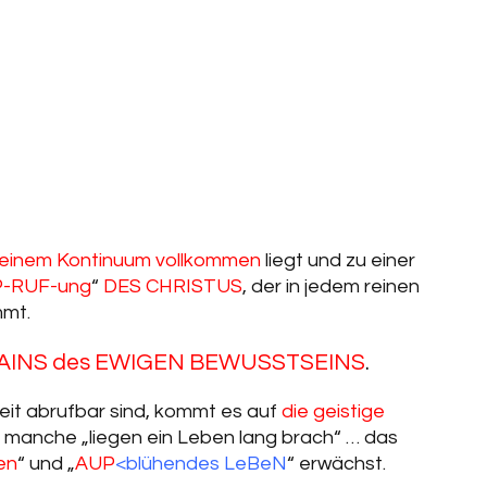
in einem Kontinuum vollkommen
liegt und zu einer
P-RUF-ung
“
DES CHRISTUS
, der in jedem reinen
mt.
AINS des EWIGEN BEWUSSTSEINS
.
it abrufbar sind, kommt es auf
die geistige
anche „liegen ein Leben lang brach“ … das
en
“ und „
AUP
<blühendes LeBeN
“ erwächst.