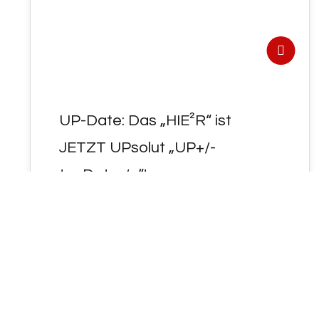
UP-Date: Das „HIE²R“ ist
JETZT UPsolut „UP+/-
to~Date-/+“!
"<VOR>UP" < ein "KONZENTRAT" > "DE²R
GÖTT-LJCHT-E²N HOLOFEELING-LEHRE²"
für neugierige "E²RST-HÖRER" ... Das
"HIE²R" ist JETZT UPsolut "UP<to~Date>" :
…