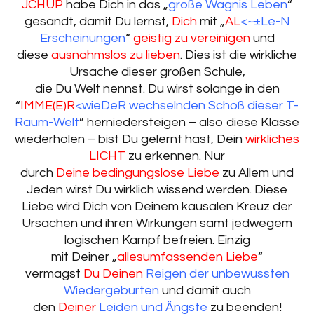
JCHUP
habe Dich in das „
große Wagnis Leben
“
gesandt, damit Du lernst,
Dich
mit „
AL
<~±Le-N
Erscheinungen
“
geistig zu vereinigen
und
diese
ausnahmslos zu lieben
. Dies ist die wirkliche
Ursache dieser großen Schule,
die Du Welt nennst. Du wirst solange in den
“
IMME(E)R
<wieDeR wechselnden Schoß dieser T-
Raum-Welt
” herniedersteigen – also diese Klasse
wiederholen – bist Du gelernt hast, Dein
wirkliches
LICHT
zu erkennen. Nur
durch
Deine bedingungslose Liebe
zu Allem und
Jeden wirst Du wirklich wissend werden. Diese
Liebe wird Dich von Deinem kausalen Kreuz der
Ursachen und ihren Wirkungen samt jedwegem
logischen Kampf befreien. Einzig
mit Deiner „
allesumfassenden Liebe
“
vermagst
Du Deinen
Reigen der unbewussten
Wiedergeburten
und damit auch
den
Deiner
Leiden und Ängste
zu beenden!