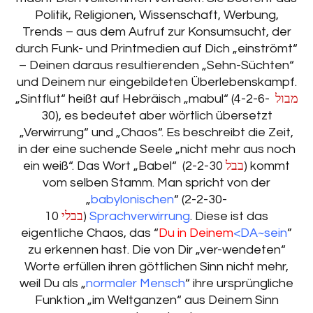
Politik, Religionen, Wissenschaft, Werbung,
Trends – aus dem Aufruf zur Konsumsucht, der
durch Funk- und Printmedien auf Dich „einströmt“
– Deinen daraus resultierenden „Sehn-Süchten“
und Deinem nur eingebildeten Überlebenskampf.
„Sintflut“ heißt auf Hebräisch „mabul“ (
4-2-6-
מבול
30), es bedeutet aber wörtlich übersetzt
„Verwirrung“ und „Chaos“. Es beschreibt die Zeit,
in der eine suchende Seele „nicht mehr aus noch
ein weiß“. Das Wort „Babel“ (2-2-30
בבל
) kommt
vom selben Stamm. Man spricht von der
„
babylonischen
“ (2-2-30-
10
בבלי
)
Sprachverwirrung
. Diese ist das
eigentliche Chaos, das “
Du in Deinem
<DA~sein
”
zu erkennen hast. Die von Dir „ver-wendeten“
Worte erfüllen ihren göttlichen Sinn nicht mehr,
weil Du als „
normaler Mensch
“ ihre ursprüngliche
Funktion „im Weltganzen“ aus Deinem Sinn