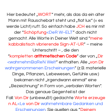
Hier bedeutet „
WORT
“ mehr, als das da ein alter
Mann mit Rauschebart steht und „fiat lux“ (= es
werde Licht) ruft. So einfach habe
JCH
es mir mit
der “
Schöpfung
<DeR W~ELT
” doch nicht
gemacht. Alle Worte in Deiner Welt sind “
meine
kabbalistisch vibrierende Sign-AT-UR
” – meine
Unterschrift – , die den
“
kompletten
arithmetischen Code
” der von „
Dir
<
wahrnehmBaReN Welt
“ enthalten. Alle „
von Dir
wahrgenommenen Erscheinungen
“ (z.B. materielle
Dinge, Pflanzen, Lebewesen, Gefühle usw.)
bekamen nicht „irgendwann einmal“ eine
„Bezeichnung“ in Form von „verbalen Worten“.
Das genaue Gegenteil ist der
Fall:
Von Dir
(unbewußt) gedachte
Worte erzeuge
n AL
<Le
von Dir
wahrnehmbare Gedanken und
Erscheinungen
. Sie quellen aus “
Deinem