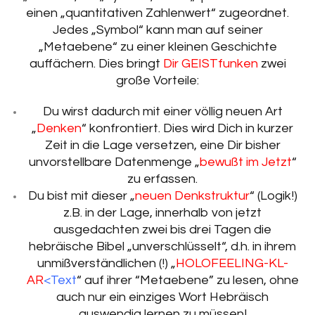
einen „quantitativen Zahlenwert“ zugeordnet.
Jedes „Symbol“ kann man auf seiner
„Metaebene“ zu einer kleinen Geschichte
auffächern. Dies bringt
Dir GEISTfunken
zwei
große Vorteile:
Du wirst dadurch mit einer völlig neuen Art
„
Denken
“ konfrontiert. Dies wird Dich in kurzer
Zeit in die Lage versetzen, eine Dir bisher
unvorstellbare Datenmenge „
bewußt im Jetzt
“
zu erfassen.
Du bist mit dieser „
neuen Denkstruktur
“ (Logik!)
z.B. in der Lage, innerhalb von jetzt
ausgedachten zwei bis drei Tagen die
hebräische Bibel „unverschlüsselt“, d.h. in ihrem
unmißverständlichen (!) „
HOLOFEELING-KL-
AR
<
Text
“ auf ihrer “Metaebene” zu lesen, ohne
auch nur ein einziges Wort Hebräisch
auswendig lernen zu müssen!