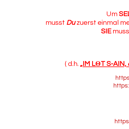
Um
SE
musst
Du
zuerst einmal m
SIE
mus
( d.h.
„
IM L
Θ
T S-AIN,
http
https
https