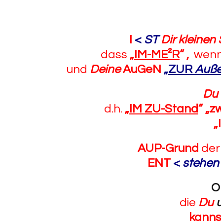
I
<
ST
Dir kleinen
dass
„
IM-ME²R
“
,
wen
und
Deine
AuGeN
„
ZUR
Auße
Du
d.h.
„
IM ZU-Stand
“
„z
„
AUP-Grund
de
ENT
<
stehen
O
die
Du
kanns