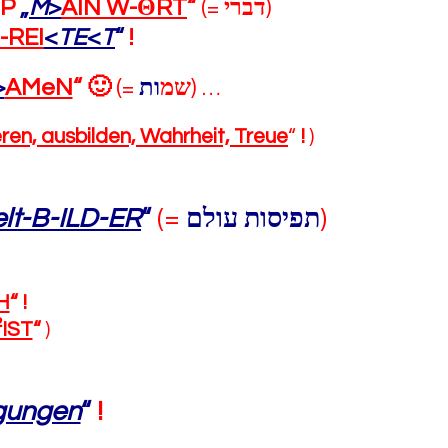
UP
„
M
>
AIN W-
Θ
RT
“
(=
דברי
)
-REI
<
TE
<
T
“
!
>
AMeN
“
🙂
(=
ות
שמ
) …
eren, ausbilden, Wahrheit, Treue
“
!
)
lt-B-ILD-ER
“
(=
תפיסות עולם
)
H
“
!
²IST
“
)
gungen
“
!