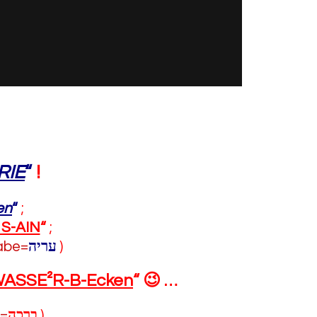
RIE
“
!
en
“
;
 S-AIN
“
;
gabe=
עריה
)
WASSE²R-B-Ecken
“
😉
…
e=
ברכה
)