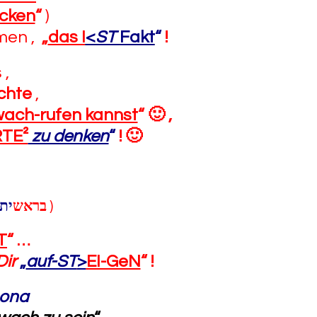
Ecken
“
)
men ,
„
das I
<
ST
Fakt
“
!
 ,
chte
,
ach-rufen kannst
“
🙂
,
TE²
zu denken
“
! 🙂
ית
בראש
)
T
“
…
Dir
„
auf-ST
>
EI-GeN
“
!
sona