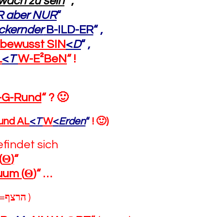
wach zu sein
“
,
R
aber NUR
“
ackernder
B-ILD-ER
“
,
 bewusst SIN
<
D
“
,
L
<
T
W-E²BeN
“
!
-G-Rund
“
? 🙂
und
AL
<
T
W
<
Erden
“
! 🙂
)
findet sich
(
Θ
)
“
uum (
Θ
)
“
…
e=
הרצף
)