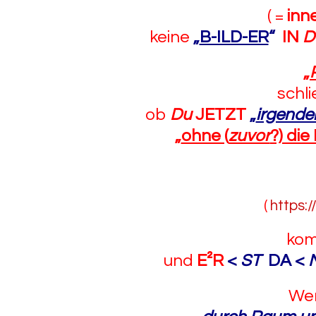
( =
inn
keine
„
B-ILD-ER
“
IN
D
„
schl
ob
Du
JETZT
„
irgende
„
ohne (
zuvor
?) die
(
https:
ko
und
E²R
<
ST
DA <
We