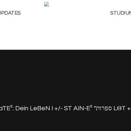
UPDATES
STUDIU
UP-DaTE²: Dein LeBeN I 