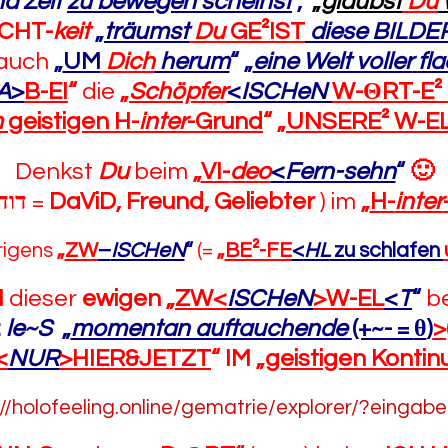
d Zeit
zu bewegen scheinst
,
„
glaubst
Du
ICHT-
keit
„
träumst
Du
GE²IST
diese BILDE
auch
„
UM
Dich
herum
“
„
eine Welt voller
fl
A
>
B-EI
“
die
„
Schöpfer
<
ISCHeN
W-
Θ
RT-E²
m
geistigen H-
inter
-Grund
“ „
UNSERE² W-E
Denkst
Du
beim
„
VI-
deo
<
Fern-sehn
“
🙂
דוד
=
DaViD, Freund, Geliebter
)
im
„
H-
inter
rigens
„
ZW
–
ISCHeN
“
(
=
„
BE²-FE
<
HL
zu schlafen
N
dieser
ewigen
„
ZW<
ISCHeN
>W-EL
<
T
“
be
<
le~S
„
momentan auftauchende
(+~- =
θ
)
>
<
NUR
>HIER&JETZT
“
IM „
geistigen Kontin
://holofeeling.online/gematrie/explorer/?eingab