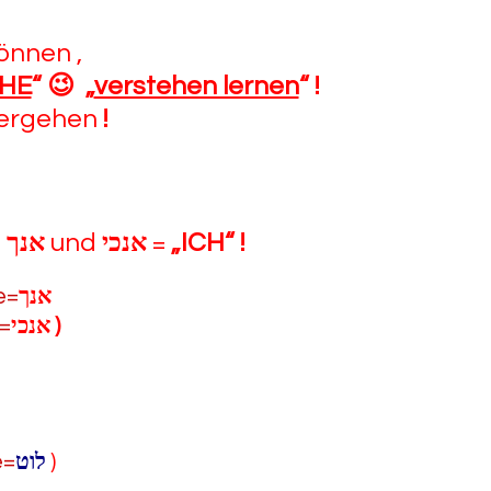
önnen ,
HE
“
😉
„
verstehen lernen
“
!
ergehen
!
=
אנך
und
אנכי
=
„ICH“
!
e=
אנך
e=
אנכי
)
e=
לוט
)