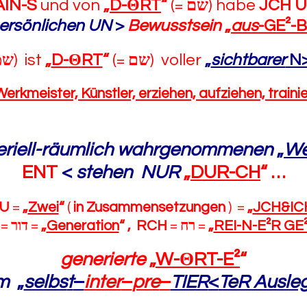
AIN-S
und von
„
D-
Θ
RT
“
(=
שם
) habe
JCH 
ersönlichen
UN
>
Bewusstsein
„
aus
-GE²-B
שמ
) ist
„
D-
Θ
RT
“
(=
שם
) voller
„
sichtbarer
N
Werkmeister, Künstler, erziehen, aufziehen, traini
riell-räumlich
wahrgenommenen
„
We
ENT
<
stehen
NUR
„
DUR-CH
“
…
U
=
„
Zwei
“
(
in Zusammensetzungen
) =
„
JCH&IC
=
דור
=
„
Generation
“
, RCH
=
רח
=
„
REI-N-E²R GE
generierte
„
W-
Θ
RT-E²
“
m
„
selbs
t
–
inter
–
pre
–
TIER
<
TeR Ausle