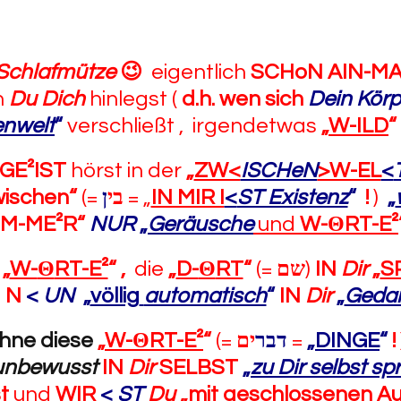
 Schlafmütze
😉
eigentlich
SCHoN AIN-M
n
Du Dich
hinlegst (
d.h. wen sich
Dein Körp
nwelt
“
verschließt , irgendetwas
„
W-ILD
“
GE²IST
hörst in der
„
ZW<
ISCHeN
>W-EL
<
wischen“
(=
ן
בי
= „
IN MIR I
<
ST Existenz
“
!
)
„
IM-ME²R“
NUR
„
Geräusche
und
W-
Θ
RT-E²
r
„
W-
Θ
RT-E²
“
,
die
„
D-
Θ
RT
“
(=
שם
)
IN
Dir
„
S
N
<
UN
„
völlig
automatisch
“
IN
Dir
„
Geda
hne diese
„
W-
Θ
RT-E²
“
(=
ים
דבר
=
„
DINGE
“
!
unbewusst
IN
Dir
SELBST
„
zu Dir selbst sp
t
und
WIR
<
ST
Du
„
mit geschlossenen 