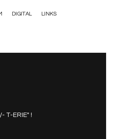
M
DIGITAL
LINKS
+/- ST AIN-E² "ספרות LΘT +/- T-ERIE" !