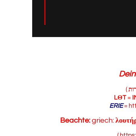
Dein
(
ות
L
Θ
T
=
I
ERIE
=
ht
Beachte:
griech:
λουτήρ
(
https