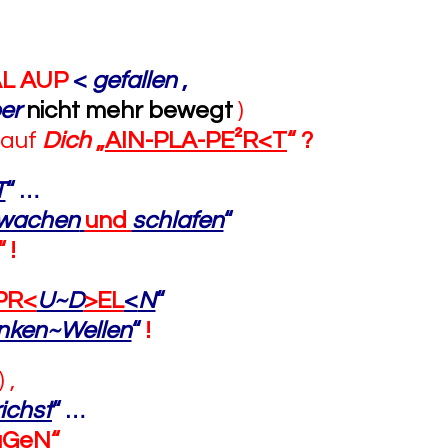
AL AUP
<
gefallen
,
er
nicht mehr bewegt
)
auf
Dich
„
AIN-PLA-PE²R<T
“
?
T
“
…
wachen
und
schlafen
“
“
!
PR<
U~D
>EL
<
N
“
nken~Wellen
“
!
) ,
richst
“
…
AuGeN
“