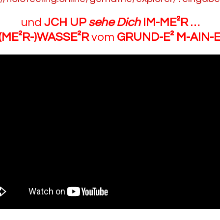
und
JCH UP
sehe
Dich
IM-ME²R …
(ME²R-)WASSE²R
vom
GRUND-E² M-AIN-E