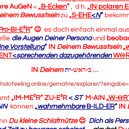
ere AuGeN
=
„
B-Ecken
“
, d.h.
„
IN polaren 
einem Bewusstsein
zu
„
S-EHE
<
N
“
bekom
Pro
-BI-E²R
“
😉
es doch einfach einmal aus
ieße
die Augen Deiner Persona
und
beoba
ine Vorstellung
“
IN
Deinem Bewusstsein
„
w
 ENT
<
sprechenden dazugehörenden
W
Θ
R
IN
Deinem
ית
ב-ראש-
…
//holofeeling.online/gematrie/explorer/?eingabe=
mmt
„IM-ME²R“
ZU-E²R
<
ST
M-AIN
„
W-
Θ
R
NN
können
„
wahrnehmbare
B-ILD-ER
“
IN
nn
Du kleine Schlafmütze
😌
Dich als Per