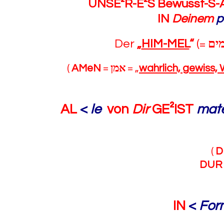
UNSE²R-E²S Bewusst-S-
IN
Deinem
p
Der
„
HIM-MEL
“
(=
ים
(
AMeN
=
אמן
= „
wahrlich, gewiss, 
AL
<
le
von
Dir
GE²IST
mate
(
D
DUR
IN
<
For