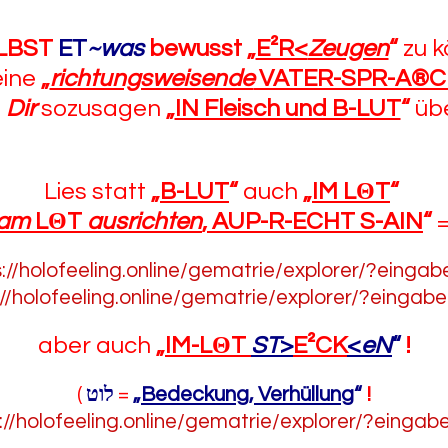
LBST
ET
~was
bewusst
„
E²R<
Zeugen
“
zu k
eine
„
richtungsweisende
VATER-SPR-A®C
s
Dir
sozusagen
„
IN Fleisch und B-LUT
“
üb
Lies statt
„
B-LUT
“
auch
„
IM L
Θ
T
“
am
L
Θ
T
ausrichten
, AUP-R-ECHT S-AIN
“
s://holofeeling.online/gematrie/explorer/?eingab
://holofeeling.online/gematrie/explorer/?eingab
aber auch
„
IM-L
Θ
T
ST
>
E²CK
<
eN
“
!
(
לוט
=
„
Bedeckung, Verhüllung
“
!
://holofeeling.online/gematrie/explorer/?eingab