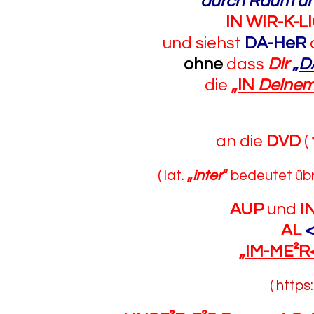
durch Raum un
IN WIR-K-L
und
siehst
DA-HeR
ohne
dass
Dir
„
D
die
„
IN
Deine
an die
DVD
(
( lat.
„
inter
“
bedeutet üb
AUP
und
I
AL
„
IM-ME²R
(
https