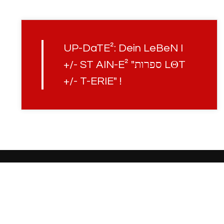
UP-DaTE²: Dein LeBeN I
+/- ST AIN-E² "ספרות LΘT
+/- T-ERIE" !