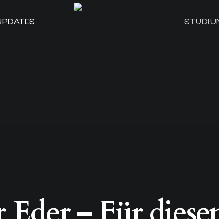
UPDATES
STUDIU
 Eder – Für die