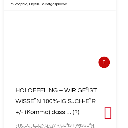
Philosophie
,
Physik
,
Selbstgespräche
28
JUNI 2022
HOLOFEELING – WIR GE²IST
WISSE²N 100%-IG SJCH-E²R
+/- (Komma) dass … (?)
- HOLOFEELING - WIR GE²IST WISSE²N