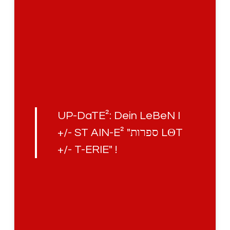
UP-DaTE²: Dein LeBeN I
+/- ST AIN-E² "ספרות LΘT
+/- T-ERIE" !