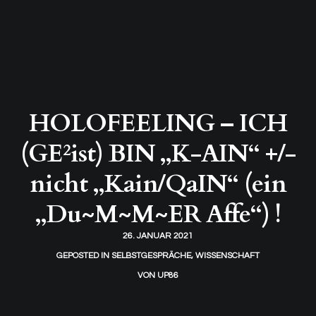
HOLOFEELING – ICH
(GE²ist) BIN „K-AIN“ +/-
nicht „Kain/QaIN“ (ein
„Du~M~M~ER Affe“) !
26. JANUAR 2021
GEPOSTED IN
SELBSTGESPRÄCHE
,
WISSENSCHAFT
VON
UP86