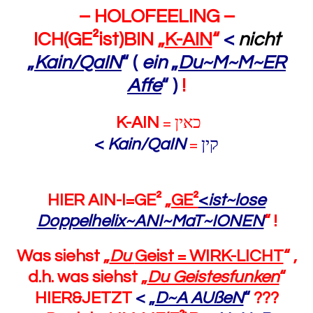
– HOLOFEELING –
ICH(GE²ist)BIN „
K-AIN
“
<
nicht
„
Kain/QaIN
“
(
ein
„
Du~M~M~ER
Affe
“ )
!
כאין
K-AIN
=
קין
<
Kain/QaIN
=
HIER AIN-I=GE² „
GE²
<
ist~lose
Doppelhelix~ANI~MaT~IONEN
“ !
Was siehst „
Du
Geist = WIRK-LICHT
“ ,
d.h. was siehst „
Du Geistesfunken
“
HIER&JETZT
< „
D~A AUßeN
“
???