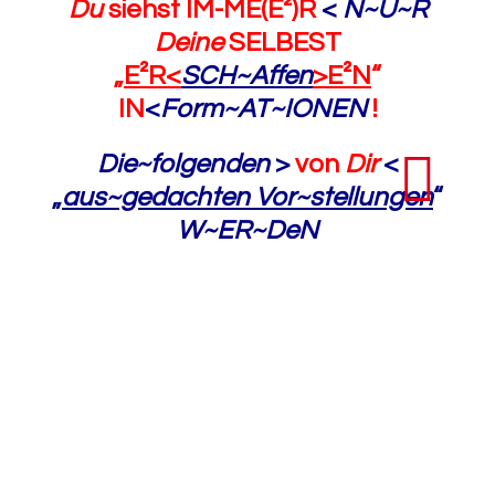
Du
siehst IM-ME(E²)R
<
N~U~R
Deine
SELBEST
„
E²R<
SCH~Affen
>E²N
“
IN
<
Form~AT~IONEN
!
Die~folgenden
>
von
Dir
<
„
aus~gedachten Vor~stellungen
“
W~ER~DeN
von
Deinem
<
DeR~zeitigen
„
GL~AUB~ENS~Programmen
“
IN
Dir
SELBST
<
ZUR MOM~ENTanen
Anschauung generiert
!
Das SIN~D
JETZT
<
ZW~EI
aus~gedachte
„
Doppelhelix~ANI~MaT~IONEN
“ :