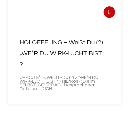
HOLOFEELING – Weißt Du (?)
„WE²R DU WIRK-LJCHT BIST“
?
UP-DaTE² : < WEIßT~Du (?) > "WE²R DU
WIRK-LJCHT BIST" ? HIE²Ros < Die im
SELBST-GE²SPRÄCH besprochenen
Dateien … "JCH…