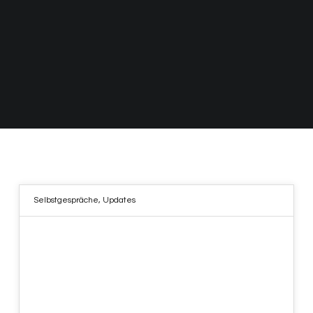
Selbstgespräche
,
Updates
13
APR. 2023