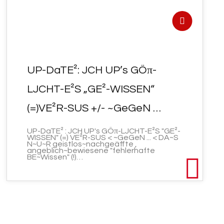
UP-DaTE²: JCH UP’s GÖπ-
LJCHT-E²S „GE²-WISSEN“
(=)VE²R-SUS +/- ~GeGeN …
UP-DaTE² : JCH UP's GÖπ-LJCHT-E²S "GE²-
WISSEN" (=) VE²R-SUS < ~GeGeN ... < DA~S
N~U~R geistlos~nachgeäffte ,
angeblich~bewiesene "fehlerhafte
BE~Wissen" (!)…