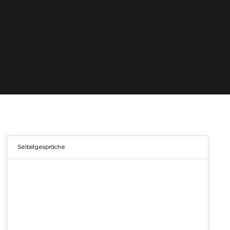
Selbstgespräche
05
APR. 2022