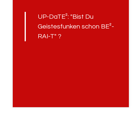
UP-DaTE²: "Bist Du
Geistesfunken schon BE²-
RAI-T" ?
Selbstgespräche
,
Wissenschaft