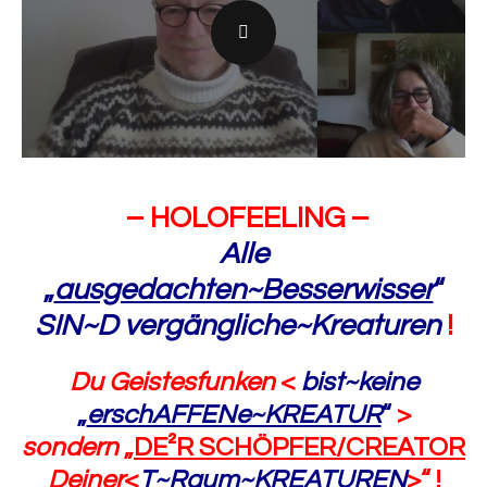
– HOLOFEELING –
Alle
„
ausgedachten~Besserwisser
“
SIN~D vergängliche~Kreaturen
!
Du Geistesfunken
<
bist~keine
„
erschAFFENe~KREATUR
“
>
sondern
„
DE²R SCHÖPFER/CREATOR
Deiner
<
T~Raum~KREATUREN
>
“ !