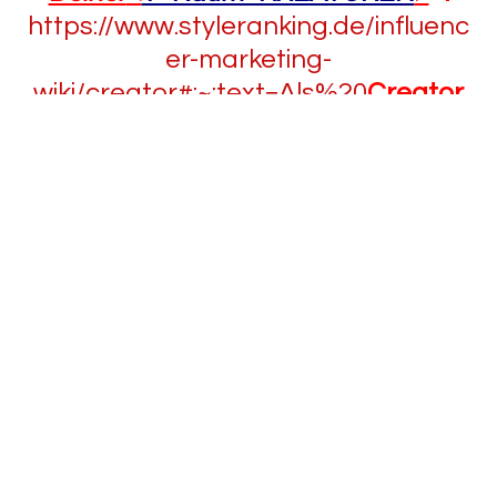
https://www.styleranking.de/influenc
er-marketing-
wiki/creator#:~:text=Als%20
Creator
%2C%20Content%20Creator%20od
er,Bereich%20der%20Digital%20Con
tent%20Creation.
https://www.dwds.de/wb/
Kreatur