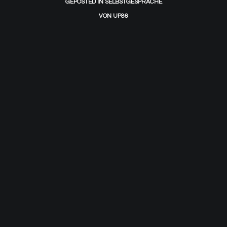
GEPOSTED IN
SELBSTGESPRÄCHE
VON
UP86