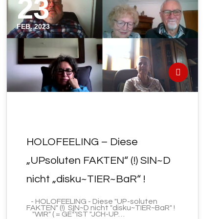
23
FEB. 2023
HOLOFEELING – Diese
„UPsoluten FAKTEN“ (!) SIN~D
nicht „disku~TIER~BaR“ !
- HOLOFEELING - Diese "UP-soluten
FAKTEN" (!) SIN~D nicht "disku~TIER~BaR" !
"WIR" ( = GE²'IST "JCH-UP…