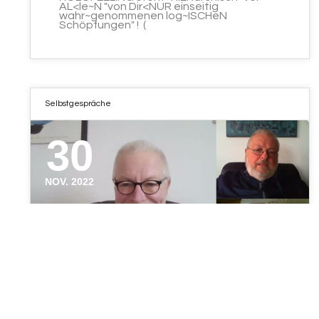
AL<le~N "von Dir<NUR einseitig
wahr~genommenen log~ISCHeN
Schöpfungen" ! (
Selbstgespräche
30
NOV. 2022
HOLOFEELING – Alle