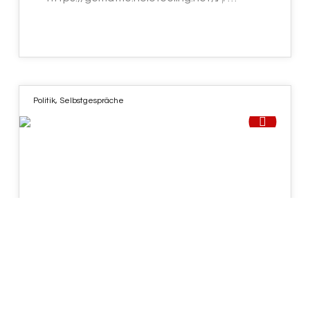
Politik
,
Selbstgespräche
16
SEP. 2022
HOLOFEELING – „SIEHE, JCH
UP MACH-E² ALLE²S