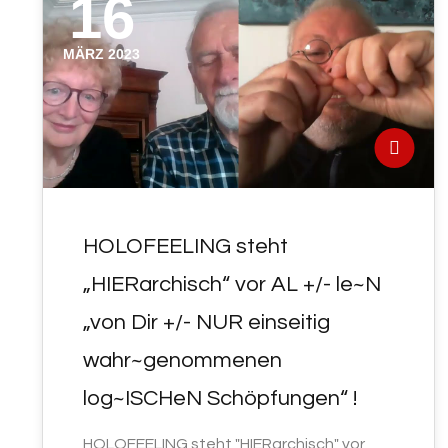
16
MÄRZ 2023
HOLOFEELING steht
„HIERarchisch“ vor AL +/- le~N
„von Dir +/- NUR einseitig
wahr~genommenen
log~ISCHeN Schöpfungen“ !
HOLOFEELING steht "HIERarchisch" vor