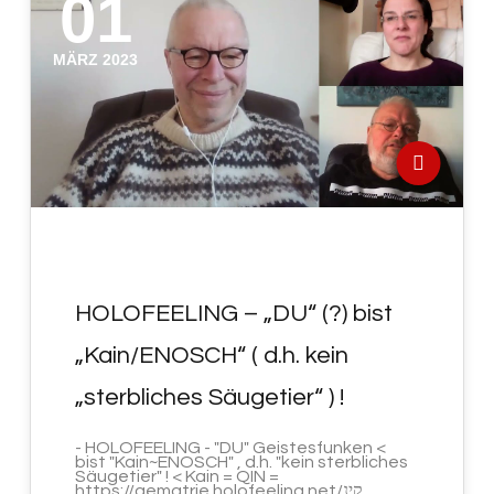
01
MÄRZ 2023
HOLOFEELING – „DU“ (?) bist
„Kain/ENOSCH“ ( d.h. kein
„sterbliches Säugetier“ ) !
- HOLOFEELING - "DU" Geistesfunken <
bist "Kain~ENOSCH" , d.h. "kein sterbliches
Säugetier" ! < Kain = QIN =
https://gematrie.holofeeling.net/קינ…