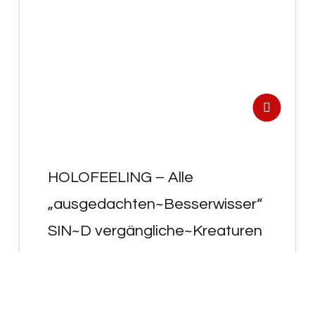
30
NOV. 2022
HOLOFEELING – Alle
„ausgedachten~Besserwisser“
SIN~D vergängliche~Kreaturen
!
- HOLOFEELING - Alle
"ausgedachten~Besserwisser" SIN~D
vergängliche~Kreaturen ! Du