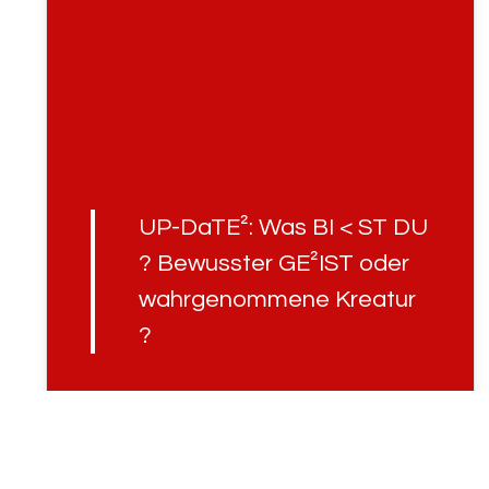
UP-DaTE²: Was BI < ST DU
? Bewusster GE²IST oder
wahrgenommene Kreatur
?