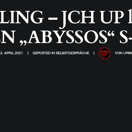
NG – JCH UP la
 „ABYSSOS“ S
2. APRIL 2021
GEPOSTED IN
SELBSTGESPRÄCHE
VON
UP86