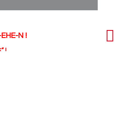
-EHE-N !
S
“ !