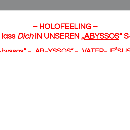
– HOLOFEELING –
 lass
Dich
IN UNSEREN „
ABYSSOS
“ S
Abyssos
“ = „
AB=YSSOS
“ = „
VATER=JE²SU