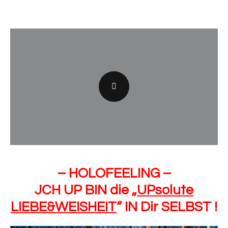
– HOLOFEELING –
JCH UP BIN die „
UPsolute
LIEBE&WEISHEIT
“ IN Dir SELBST !