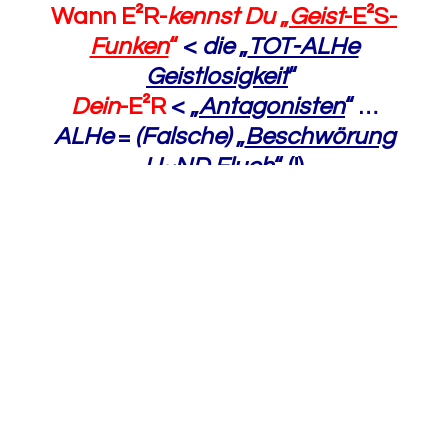
Wann E²R-
kennst
Du
„
Geist
-E²S-
Funken
“
<
die
„
TOT-ALHe
Geistlosigkeit
“
Dein
-E²R
<
„
Antagonisten
“ …
ALHe
=
(Falsche)
„
Beschwörung
U~ND Fluch
“ (!)
https://gematrie.holofeeling.net/
אלה
https://www.dwds.de/wb/
Antagonist
d.h.
DeR
„
Menschen~Affen~Zombie’s
“
>
IN
Dein
-E²R
<
T~Raum~W~ELT
?