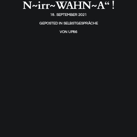
N~irr~WAHN~A“ !
18. SEPTEMBER 2021
GEPOSTED IN
SELBSTGESPRÄCHE
VON
UP86