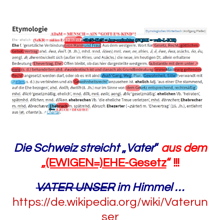
Die Schweiz streicht
„
Vater
“
au
s dem
„
(EWIGEN=)EHE-Gesetz
“ !!!
VATER UNSER
im Himmel
…
https://de.wikipedia.org/wiki/Vaterun
ser