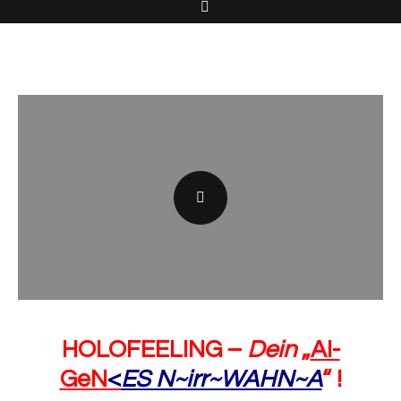
HOLOFEELING –
Dein
„
AI-
GeN
<
ES N~irr~WAHN~A
“ !