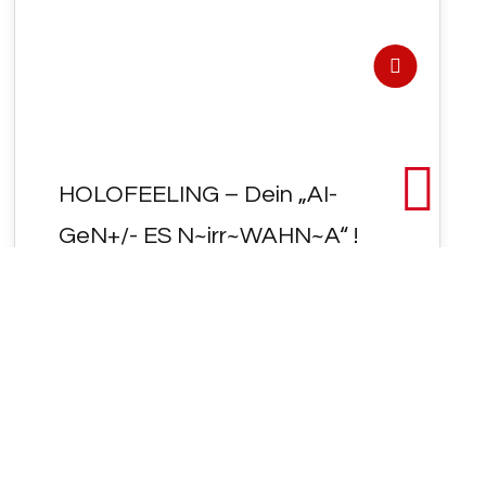
HOLOFEELING – Dein „AI-
GeN+/- ES N~irr~WAHN~A“ !
HOLOFEELING - Dein "AI-GeN<ES
N~irr~WAHN~A" ! Die Schweiz streicht
"Vater" aus dem "(EWIGEN=)EHE-Gesetz" !!!
VATER UNSER im Himmel…