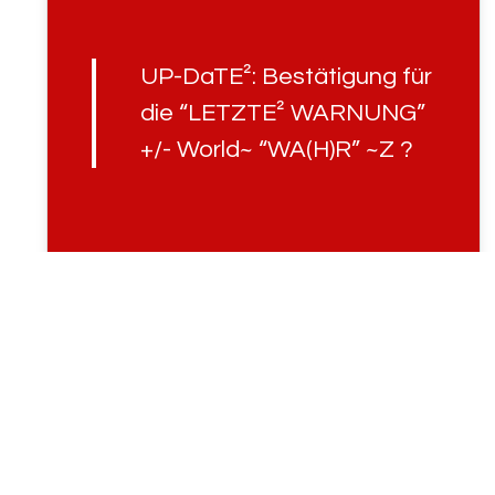
UP-DaTE²: Bestätigung für
die “LETZTE² WARNUNG”
+/- World~ “WA(H)R” ~Z ?