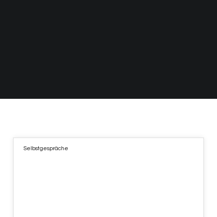
Selbstgespräche
02
FEB. 2022