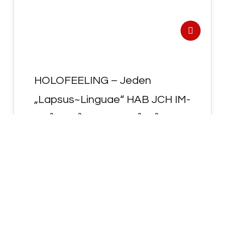
HOLOFEELING – Jeden
„Lapsus~Linguae“ HAB JCH IM-
ME²R BE²WUSST GE²SE²TZT“ !
- HOLOFEELING - MAIN-E² "LaP-SUS" <
"Lapsus~Linguae" ( = "SPRECH~Fehler" ! )
HAB JCH IM-ME²R "BE²WUSST GE²SE²TZT"
! …