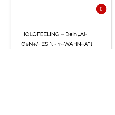
HOLOFEELING – Dein „AI-
GeN+/- ES N~irr~WAHN~A“ !
HOLOFEELING - Dein "AI-GeN<ES
N~irr~WAHN~A" ! Die Schweiz streicht
"Vater" aus dem "(EWIGEN=)EHE-Gesetz" !!!
VATER UNSER im Himmel…