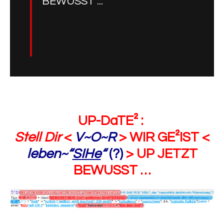
BEWUSST ...
UP-DaTE² :
Stell Dir
<
V~O~R
> WIR GE²IST <
leben~“
SIHe
“
(?)
> UP JETZT
BEWUSST …