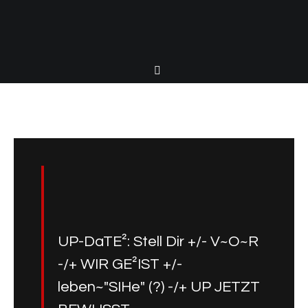
UP-DaTE²: Stell Dir +/- V~O~R
-/+ WIR GE²IST +/-
leben~"SIHe" (?) -/+ UP JETZT