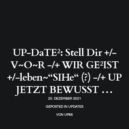
UP-DaTE²: Stell Dir +/-
V~O~R -/+ WIR GE²IST
+/-leben~“SIHe“ (?) -/+ UP
JETZT BEWUSST …
25. DEZEMBER 2021
GEPOSTED IN
UPDATES
VON
UP86