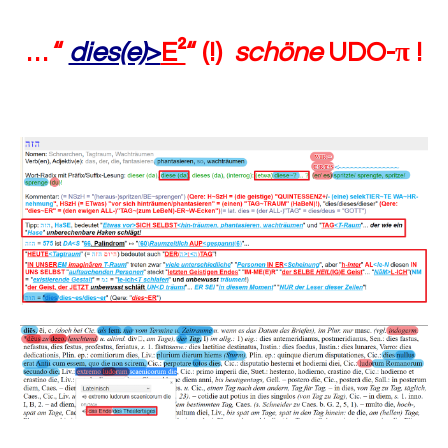
… “
dies(e)
>
E²
“ (!)
schöne
UDO-π !