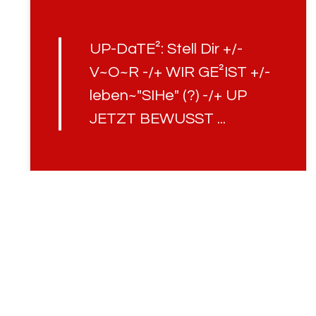
UP-DaTE²: Stell Dir +/-
V~O~R -/+ WIR GE²IST +/-
leben~"SIHe" (?) -/+ UP
JETZT BEWUSST ...