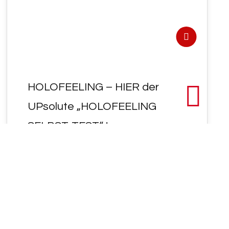
HOLOFEELING – HIER der
UPsolute „HOLOFEELING
SELBST-TEST“ !
- HOLOFEELING - HIER der UPsolute
"HOLOFEELING SELBST-TEST" ! Bist Du
Geistesfunken schon AUP "HOLOFEELING
POSITIV" "GE²<TEST~ET W~ORT>E²N" ?
PS…