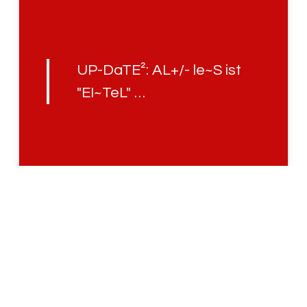
UP-DaTE²: AL+/- le~S ist
"EI~TeL" …