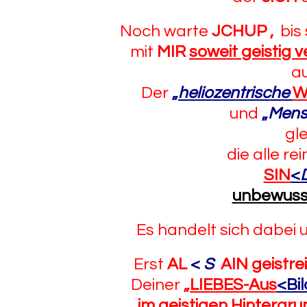
Noch warte
JCHUP
,
bis
mit
MIR
soweit geistig
a
Der
„
heliozentrische
W
und
„
Mens
gl
die alle re
SIN
<
unbewuss
Es handelt sich dabei
Erst
AL
<
S
AIN geistre
Deiner
„
LIEBES-Aus
<Bi
im geistigen Hintergru