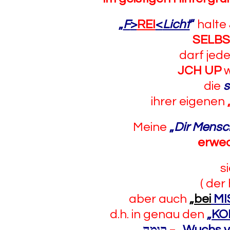
„
F
>
REI
<
Licht
“
halte
SELBS
darf jed
JCH UP
w
die
s
ihrer eigenen
Meine
„
Dir Mens
erwe
s
( der
aber auch
„
bei
MI
d.h. in genau den
„
KO
קומה
=
„
Wuchs v