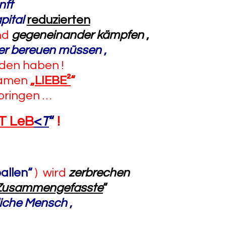
nft
ital
reduzierten
nd
gegeneinander kämpfen
,
ter bereuen müssen
,
den haben !
Namen
„
LIEBE²
“
bringen …
T LeB
<
T
“
!
allen“
) wird
zerbrechen
usammengefasste
“
liche Mensch
,