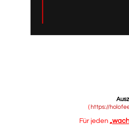
Ausz
(
https://holof
Für jeden
„
wach