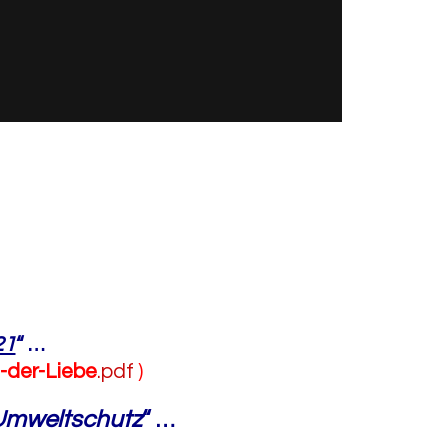
21
“
…
-der-Liebe
.pdf
)
 Umweltschutz
“
…