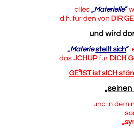
alles
„
Materielle
“
w
d.h. für den von
DIR GE
und wird do
„
Materie
stellt sich
“
l
das
JCHUP
für
DICH G
GE²IST ist sICH stä
„
seinen
und in dem
so
„
sy