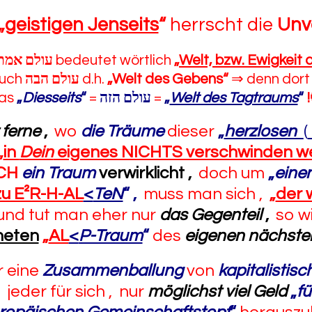
„
geistigen Jenseits
“
herrscht die
Unv
עולם אמת
bedeutet wörtlich
„
Welt, bzw. Ewigkeit 
auch
עולם הבה
d.h.
„Welt des Gebens“
⇒ denn dort 
as
„
Diesseits
“
=
עולם הזה
=
„
Welt des Tagtraums
“
!
t ferne
,
wo
die Träume
dieser
„
herzlosen
(
„
in
Dein
eigenes NICHTS verschwinden w
CH
ein Traum
verwirklicht
,
doch um
„
eine
zu E²R-H-AL
<
TeN
“
,
muss man sich ,
„
der 
 und tut man eher nur
das Gegenteil
,
so w
neten
„
AL
<
P-Traum
“
des
eigenen nächst
r eine
Zusammenballung
von
kapitalistis
 jeder für sich , nur
möglichst viel
Geld
„
fü