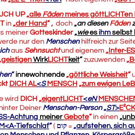
JCH UP
„
alle
Fäden
meines göttLICHTen
T
in
„
der Hand
“
,
doch
„
an diesen
Fäden
es meiner
Gotteskinder
„
wie
es
ihm
selbst
erde nur den
Menschen
hilfreich zur Sei
ich
aus
Sehnsucht
und eigenem
„
Inter-E
„
geistigen
Wirk
LICHT
keit
“
zuzuwenden
„
B
chen
“
innewohnende
„
göttliche Weisheit
“
ckt
DICH AL
<
S
MENSCH
„
zum ewigen Le
ie wird
DICH
„
eigent
LICHT
<
eN
MENSCHE
 hinter Deiner
Menschen-Person
„
ST
>
E²C
SS-Achtung
meiner
Gebote
“
in einen
„
unb
M<A-Tiefschlaf
“
(
קום
=
„
aufstehen, sich 
on Menschen und Pflanzen, Körpergröße