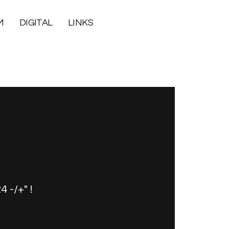
M
DIGITAL
LINKS
 -/+" !