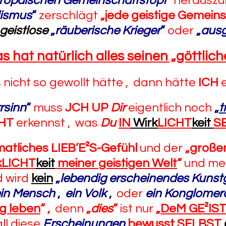
ropäischen Gemeinschaftstopf
“
herauszuh
lismus
“
zerschlägt
„jede geistige Gemein
geistlose
„
räuberische Krieger
“
oder
„
ausg
s hat natürlich alles seinen „göttlic
 nicht so gewollt hätte , dann hätte
ICH
e
rrsinn
“
muss
JCH UP
Dir
eigentlich noch
„
t
HT
erkennst , was
Du
IN
Wirk
LICHT
keit
S
matliches LIEB’E²S-Gefühl
und der
„gro
ße
k
LICHT
keit
meiner geistigen Welt
“
und me
d wird
kein
„
lebendig erscheinendes Kunst
in Mensch
,
ein Volk
,
oder
ein Konglomera
g leben
“
,
denn
„
dies
“
ist nur
„
DeM GE²IS
ll diese
Erscheinungen
bewusst SELBST