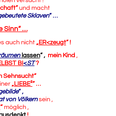
olen versucht !
schaft“
und macht
ebeutete Sklaven
“
…
he Sinn“
…
s auch nicht
„
ER<zeugt
“
!
räumen
lassen
“
,
mein Kind
,
ELBST BI
<
ST
?
n Sehnsucht“
iner
„
LIEBE²
“
…
gebilde
“
,
t von Völkern
sein ,
T
“
möglich ,
ausdenkt
!