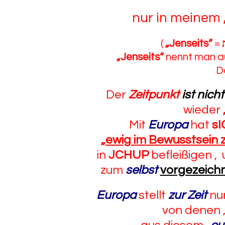
nur in meinem
(
„Jenseits“
=
„Jenseits“
nennt man 
D
Der
Zeitpunkt
ist nich
wieder
Mit
Europa
hat
sI
„
ewig im Bewusstsein 
in
JCHUP
befleißigen ,
zum
selbst
vorgezeich
Europa
stellt
zur Zeit
nu
von denen ,