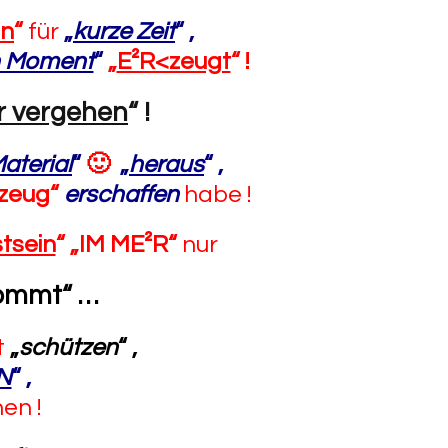
in
“
für
„
kurze Zeit
“
,
n Moment
“
„
E²R<zeugt
“ !
r vergehen
“
!
aterial
“
🙂
„
heraus
“
,
lzeug“
erschaffen
habe !
tsein
“ „IM ME²R“
nur
kommt“
…
t
„
schützen
“ ,
N
“
,
en !