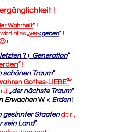
ergänglichkeit
!
der Wahrheit
“
!
wird alles
„
ver
<
geben
“
!
🙂
)
letzten
?
)
Generation
“
erden
“
!
n schönen Traum
“
wahren Gottes-LIEBE²
“
ird
„
der nächste Traum
“
en Erwachen
W
<
Erden
!
ch gesinnter Staaten
dar ,
r sein Land
“