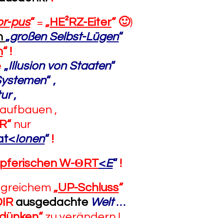
or-pus
“
=
„
HE²RZ-Eiter
“
🙂
)
n
„
großen Selbst-Lügen
“
n
“
!
e
„
Illusion von Staaten
“
Systemen
“
,
tur
,
aufbauen ,
²R“
nur
at<
Ionen
“
!
pferischen W-
Θ
RT
<
E
“
!
lgreichem
„
UP-Schluss
“
DIR
ausgedachte
Welt
…
dünken
“
zu verändern !