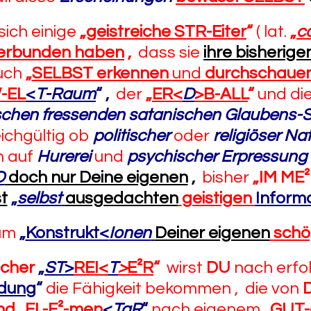
 sich einige
„
geistreiche STR-Eiter
“
( lat.
„
c
 verbunden haben
,
dass sie
ihre bisherige
uch
„
SELBST erkennen
und
durchschaue
-EL
<
T-Raum
“
,
der
„
ER<
D
>B-ALL
“
und di
chen fressenden
satanischen Glaubens-
eichgültig ob
politischer
oder
religiöser Na
in auf
Hurerei
und
psychischer Erpressung
D
doch nur Deine eigenen
,
bisher
„IM ME
t
„
selbst
ausgedachten
geistigen
Inform
 um
„
Konstrukt<
Ionen
Deiner eigenen
schö
icher
„
ST
>
REI<
T
>
E²R
“
wirst
DU
nach erfo
ldung
“
die Fähigkeit bekommen , die von
nd
„
EL-E²-men
<
TaR
“
nach eigenem
„
GUT-