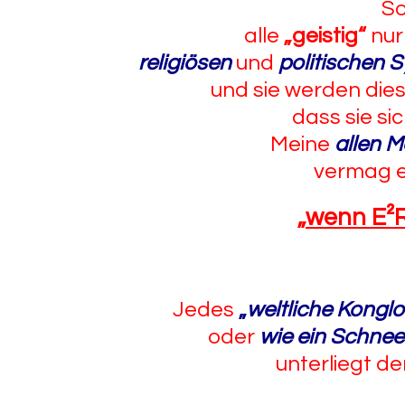
S
alle
„geistig“
nu
religiösen
und
politischen 
und sie werden dies
dass sie sic
Meine
allen 
vermag 
„
wenn E²
Jedes
„
weltliche Kongl
oder
wie ein Schnee
unterliegt de