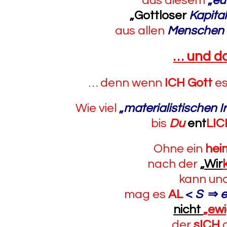
aus diesem
„
eu
„Gottloser
Kapita
aus allen
Menschen
… und da
… denn wenn
ICH Gott
es
Wie viel
„
materialistischen I
bis
Du
ent
LIC
Ohne ein
hei
nach der
„
Wir
kann un
mag es
AL
<
S
⇒
e
nicht
„ewi
der
sICH
a