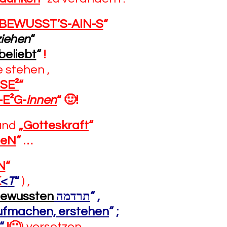
 BEWUSST’S-AIN-S
“
ziehen
“
beliebt
“
!
te stehen ,
SSE²
“
-E²G-
innen
“
🙂
!
und
„
Gotteskraft
“
BeN
“
…
N
“
K
<
T
“
) ,
ewussten
תרדמה
“
,
aufmachen, erstehen
“
;
“
!
🙂
) versetzen ,