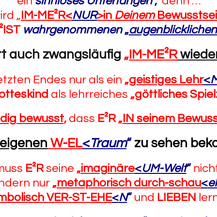
ein
sinnloses Unterfangen
,
denn …
ird „
IM-ME²R<
NUR
>in
Deinem
Bewusstse
²IST
wahrgenommenen
„
augenblickliche
rt auch zwangsläufig
„
IM-ME²R
wiede
etzten Endes nur als ein
„
geistiges Lehr
<
M
otteskind
als lehrreiches
„göttliches Spie
ndig bewusst
,
dass
E²R
„
IN seinem Bewuss
 eigenen
W-EL
<
Traum
“
zu sehen be
 muss
E²R
seine
„
imaginäre
<
UM-Welt
“
nich
ndern nur
„
metaphorisch durch-schau
<
e
mbolisch VER-ST-EHE
<
N
“
und
LIEBEN
lern