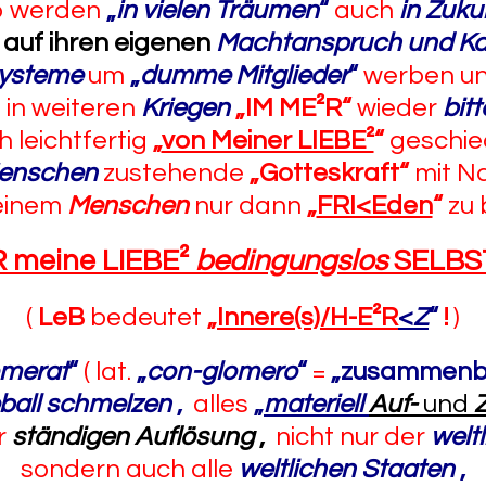
o werden
„
in vielen Träumen
“
auch
in Zuku
r
auf ihren eigenen
Machtanspruch und Kap
Systeme
um
„
dumme Mitglieder
“
werben u
 in weiteren
Kriegen
„IM ME²R“
wieder
bit
h leichtfertig
„
von Meiner LIEBE²
“
geschie
Menschen
zustehende
„Gotteskraft“
mit 
einem
Menschen
nur dann
„
FRI<Eden
“
zu 
R meine LIEBE²
bedingungslos
SELBS
(
LeB
bedeutet
„
Innere(s)/H-E²R
<
Z
“
!
)
omerat
“
( lat.
„
con-glomero
“
=
„zusammenb
ball
schmelzen
,
alles
„
materiell
Auf-
und
Z
r
ständigen Auflösung
,
nicht nur der
welt
sondern auch alle
weltlichen Staaten
,