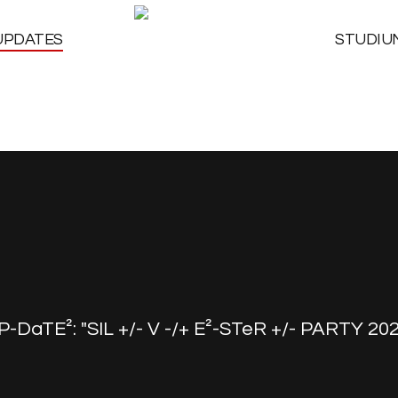
UPDATES
STUDIU
P-DaTE²: "SIL +/- V -/+ E²-STeR +/- PARTY 2024