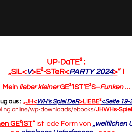
UP-DaTE² :
„
SIL<
V
>E²-STeR<
PARTY
2024
>
“
!
Mein
lieber kleiner
GE²’IST’E²S
–
Funken
…
ug aus :
„
JH<
WH’s Spiel DeR
>LIEBE²
<
Seite 19-
eeling.online/wp-downloads/ebooks/
JHWHs-Spiel
en GE²IST
“
ist jede Form von
„
weltlichen