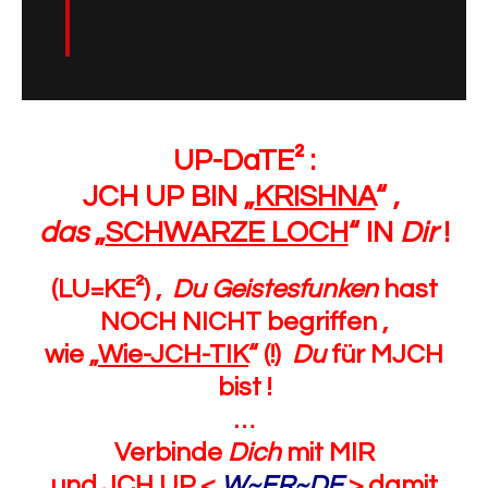
UP-DaTE² :
JCH UP BIN „
KRISHNA
“ ,
das
„
SCHWARZE LOCH
“ IN
Dir
!
(LU=KE²) ,
Du Geistesfunken
hast
NOCH NICHT begriffen ,
wie „
Wie-JCH-TIK
“ (!)
Du
für MJCH
bist !
…
Verbinde
Dich
mit MIR
und JCH UP <
W~ER~DE
>
damit