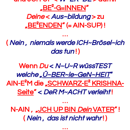
„
BE²-G=INNEN
“
Deine
<
Aus~bildung
> zu
„
BE²ENDEN
“
(=
AIN-SUP
) !
…
(
Nein
,
niemals werde ICH~Brösel~ich
das tun
! )
Wenn
Du
<
N~U~R wüssTEST
welche
„
Ü~BER~le~GeN~HEIT
“
AIN-E²M die „
SCHWARZ-E² KRISHNA-
Seite
“
<
DeR M~ACHT verleiht
!
…
N-AIN , „
JCH UP BIN
Dein
VATER
“ !
(
Nein
,
das ist nicht wahr
! )
…