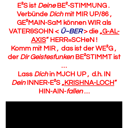
E²S ist
Deine
BE²-STIMMUNG .
Verbünde
Dich
mit MIR UP/86 ,
GE²MAIN-SaM können WIR als
VATER&SOHN <
Ü~BER
> die „
G-AL-
AXIS
“ HERR=SCHeN !
Komm mit MIR , das ist der WE²G ,
der
Dir Geistesfunken
BE²STIMMT ist
…
Lass
Dich
in MJCH UP , d.h. IN
Dein
INNER-E²S „
KRISHNA-LOCH
“
HIN-AIN-
fallen
…