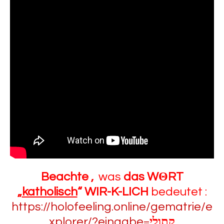
Beachte ,
was
das WΘRT
„
katholisch
“ WIR-K-LICH
bedeutet :
https://holofeeling.online/gematrie/e
xplorer/?eingabe=
קתולי