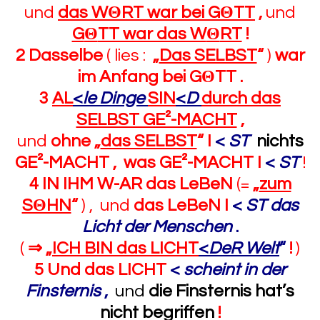
und
das W
Θ
RT war bei GΘTT
,
und
G
Θ
TT war das W
Θ
RT
!
2 Dasselbe
( lies :
„
Das SELBST
“
)
war
im Anfang bei GΘTT .
3
AL
<
le Dinge
SIN
<
D
durch das
SELBST GE²-MACHT
,
und
ohne
„
das SELBST
“ I
<
ST
nichts
GE²-MACHT ,
was GE²-MACHT I
<
ST
!
4
IN IHM W-AR das LeBeN
(=
„
zum
SΘHN
“
) , und
das LeBeN I
<
ST das
Licht der Menschen
.
(
⇒ „
ICH BIN das LICHT
<
DeR Welt
“
!
)
5 Und das LICHT
<
scheint in der
Finsternis
,
und
die Finsternis hat’s
nicht begriffen
!