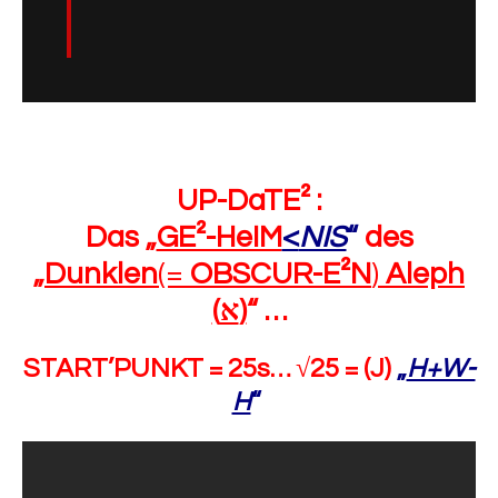
UP-DaTE² :
Das „
GE²-HeIM
<
NIS
“
des
„
Dunklen
(=
OBSCUR-E²N
)
Aleph
(א)
“ …
START’PUNKT = 25s… √25 = (J)
„
H+W-
H
“