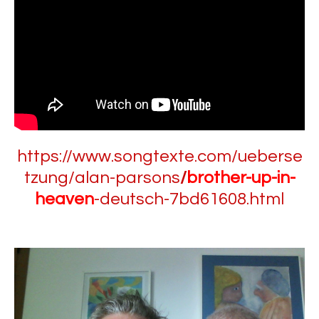
https://www.songtexte.com/ueberse
tzung/alan-parsons
/
brother-up-in-
heaven
-deutsch-7bd61608.html