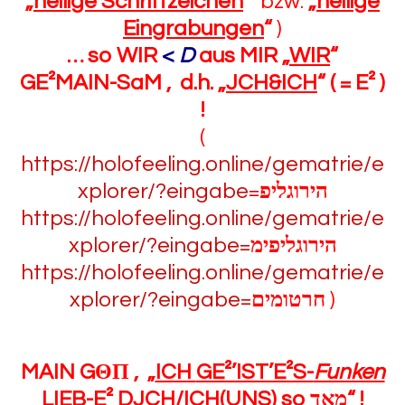
„
heilige Schriftzeichen
“
bzw.
„
heilige
Eingrabungen
“
)
… so WIR
<
D
aus MIR „
WIR
“
GE²MAIN-SaM , d.h. „
JCH&ICH
“
( = E² )
!
(
https://holofeeling.online/gematrie/e
xplorer/?eingabe=
הירוגליפ
https://holofeeling.online/gematrie/e
xplorer/?eingabe=
הירוגליפימ
https://holofeeling.online/gematrie/e
xplorer/?eingabe=
חרטומים
)
MAIN G
Θ
Π , „
ICH
GE²’IST’E²S-
Funken
LIEB-E² DJCH/ICH(UNS) so מאד
“
!