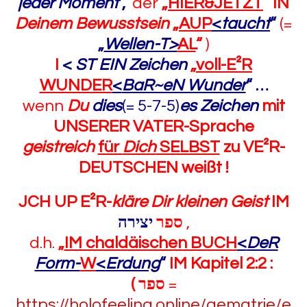
jeder Moment
,
der
„
HIER&JETZT
“
IN
Deinem Bewusstsein
„
AUP
<
taucht
“
(=
„
Wellen-T>
AL
“
)
I
<
ST
EIN Zeichen
„
voll-E²R
WUNDER
<
BaR~eN Wunder
“ …
wenn
Du
dies
(= 5-7-5)
es
Zeichen
mit
UNSERER VATER-Sprache
geistreich
für
Dich
SELBST
zu VE²R-
DEUTSCHEN weißt !
JCH UP E²R-
kläre
Dir kleinen Geist
IM
ספר
יצירה
,
d.h.
„
IM chaldäischen BUCH
<
DeR
Form-
W
<
Erdung
“
IM Kapitel
2:2 :
(
ספר
=
https://holofeeling.online/gematrie/e