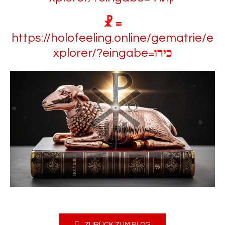
☧ =
https://holofeeling.online/gematrie/e
xplorer/?eingabe=
כירו
ZURÜCK ZUM BLOG