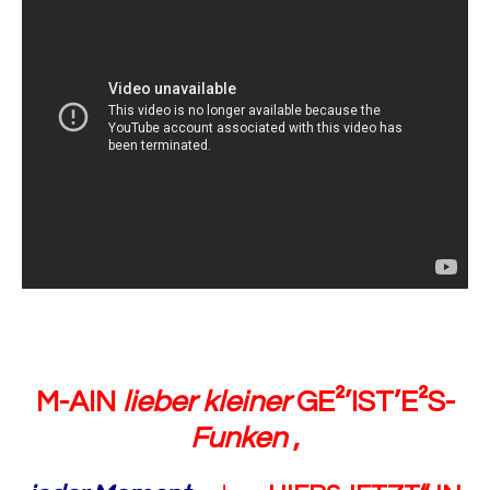
M-AIN
lieber
kleiner
GE²’IST’E²S-
Funken
,