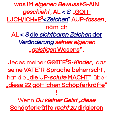
was
IM
eigenen Bewusst-
S-AIN
geschieht
,
AL
<
S
„
GOΠ-
LJCH/ICH=E²
<
Zeichen
“
AUP-
fassen
,
nämlich
AL
<
S
die
sichtbaren
Zeichen
der
Veränderung
seines eigenen
„
geistigen
Wesens
“ .
Jedes meiner
G
Θ
Π’E²S-
K
inder
,
das
seine VATE²R-Sprache
beherrscht
,
hat die
„
die UP-
solute
MACHT
“
über
„
diese 22 göttlichen Schöpferkräfte
“
!
Wenn
Du kleiner Geist
„
diese
Schöpferkräfte
recht zu
dirigieren