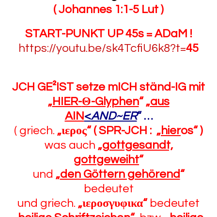
( Johannes 1:1-5 Lut )
START-PUNKT UP 45s = ADaM !
https://youtu.be/sk4TcfiU6k8?t=
45
JCH GE²IST setze mICH ständ-IG mit
„
HIER-
Θ
-Glyphen
“
„
aus
AIN
<
AND~ER
“ …
( griech.
„ιερος“
( SPR-JCH : „
hier
os“ )
was auch
„
gottgesandt,
gottgeweiht
“
und
„
den Göttern gehörend
“
bedeutet
und griech.
„ιεροσγυφικα“
bedeutet