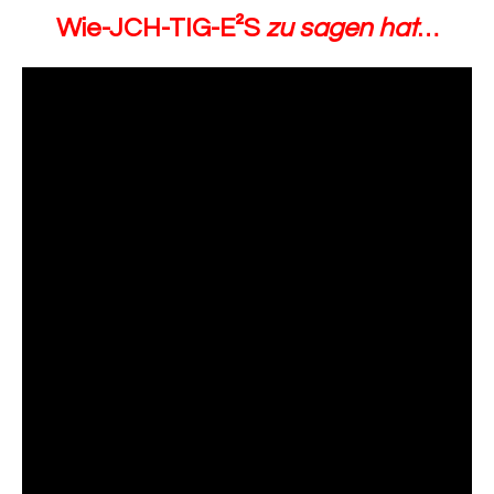
Wie-JCH-TIG-E²S
zu sagen hat
…