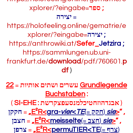
xplorer/?eingabe=
ספר
;
יצירה
=
https://holofeeling.online/gematrie/e
xplorer/?eingabe=
יצירה
;
https://anthrowiki.at/
Sefer_
Jetzira
;
https://sammlungen.ub.uni-
frankfurt.de/
download
/pdf/760601.
p
df
)
22
=
אותיות
ם
ושתי
ם
עשרי
Grundlegende
Buchstaben
:
(
SI-EHE :
אבגדהוזחטיכלמנסעפצקרשת
)
חקקן
=
„
E²R<
gra-
vier
<
TE
(=
חקק
)
sie
>
“
,
חצבן
=
„
E²R<
meisselte
(=
חצב
)
sie
>
“
,
צרפן
=
„
E²R<
permuTIER<TE
(=
צרף
)