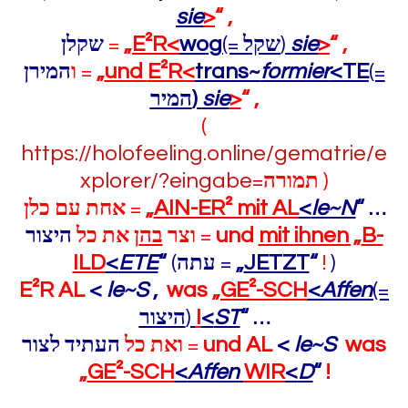
sie
>
“
,
שקלן
=
„
E²R<
wog
(=
שקל
)
sie
>
“
,
המירן
ו
=
„
und
E²R<
trans~
formier
<TE
(=
המיר
)
sie
>
“
,
(
https://holofeeling.online/gematrie/e
xplorer/?eingabe=
תמורה
)
ן
כל
ם
אחת ע
=
„
AIN-ER² mit AL
<
le~N
“ …
היצור
את כל
ן
בה
צר
ו
=
und
mit ihnen „
B-
ILD
<
ETE
“
(
עתה
=
„
JETZT
“
!
)
E²R AL
<
le~S
,
was „
GE²-SCH
<
Affen
(=
היצור
)
I
<
ST
“
…
העתיד לצור
ואת כל
=
und AL
<
le~S
was
„
GE²-SCH
<
Affen
WIR
<
D
“
!