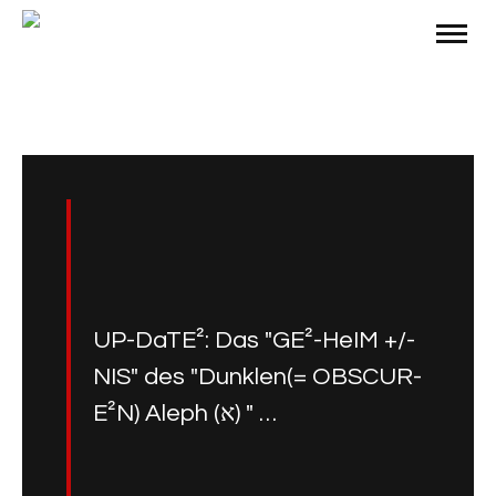
UP-DaTE²: Das "GE²-HeIM +/-
NIS" des "Dunklen(= OBSCUR-
E²N) Aleph (א) " …