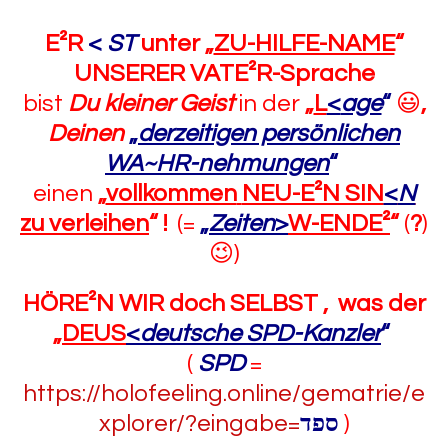
E²R
<
ST
unter „
ZU-HILFE-NAME
“
UNSERER VATE²R-Sprache
bist
Du kleiner Geist
in der
„
L
<
age
“
😃
,
Deinen
„
derzeitigen persönlichen
WA~HR-nehmungen
“
einen
„
vollkommen
NEU-E²N SIN
<
N
zu verleihen
“ !
(=
„
Zeiten
>
W-ENDE²
“
(
?
)
😉)
HÖRE²N WIR doch SELBST , was der
„
DEUS
<
deutsche SPD-Kanzler
“
(
SPD
=
https://holofeeling.online/gematrie/e
xplorer/?eingabe=
ספד
)