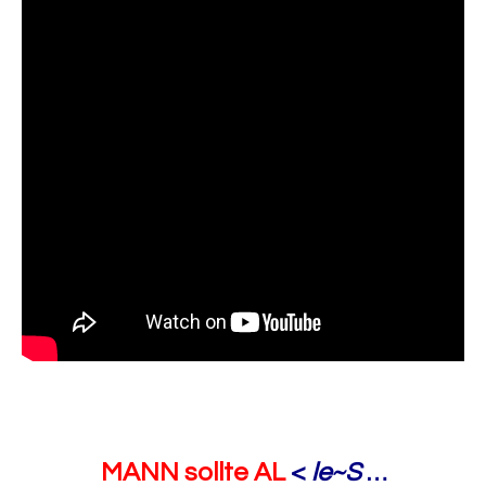
MANN
sollte
AL
<
le~S
…