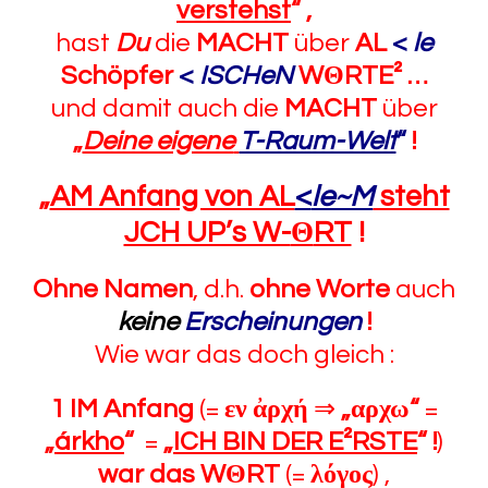
verstehst
“
,
hast
Du
die
MACHT
über
AL
<
le
Schöpfer
<
ISCHeN
W
Θ
RTE² …
und damit auch die
MACHT
über
„
Deine eigene
T-Raum-Welt
“
!
„
AM Anfang von AL
<
le~M
steht
JCH UP’s W-
Θ
RT
!
Ohne
Namen
, d.h.
ohne Worte
auch
keine
Erscheinungen
!
Wie war das doch gleich :
1 IM Anfang
(=
εν ἀρχή
⇒
„αρχω“
=
„
árkho
“
=
„
ICH BIN DER E²RSTE
“
!
)
war das W
Θ
RT
(=
λόγος
) ,