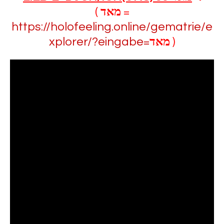
(
מאד
=
https://holofeeling.online/gematrie/e
xplorer/?eingabe=
מאד
)