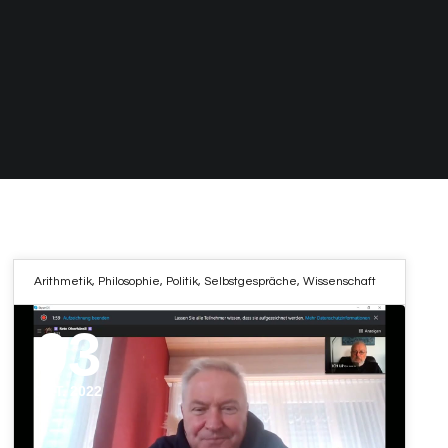
Arithmetik
,
Philosophie
,
Politik
,
Selbstgespräche
,
Wissenschaft
03
OKT. 2022