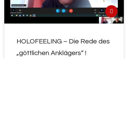
HOLOFEELING – Die Rede des
„göttlichen Anklägers“ !
- HOLOFEELING - Die Rede des "göttlichen
Anklägers" ! An "AL<LE" , die DeN "
(ANGEBLICH)öffentlich-rechten" (?) ... ( WIR
GE²IST…