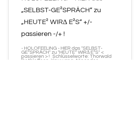
„SELBST-GE²SPRÄCH“ zu
„HEUTE² WIRΔ E²S“ +/-
passieren -/+ !
- HOLOFEELING - HIER das "SELBST-
GE²SPRÄCH" zu "HEUTE² WIRΔ E²S" <
passieren > ! Schlüsselworte: Thorwald
Dethleffsen, Kawwana, tönendes…
Uplifted with
© JCH.UP86 · HOLOFEELING.ONLINE RELAUNCH V3.45.3 · 2022