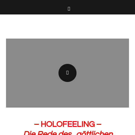
– HOLOFEELING –
Die Rede des
„
göttlichen