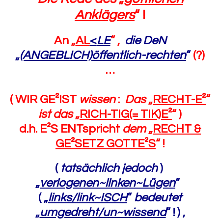
Anklägers
“ !
An „
AL
<
LE
“ ,
die DeN
„
(ANGEBLICH)öffentlich-rechten
“
(?)
…
( WIR GE²IST
wissen
:
Das
„
RECHT-E²
“
ist das
„
RICH-TIG(= TIK)E²
“ )
d.h. E²S ENTspricht
dem
„
RECHT &
GE²SETZ GOTTE²S
“ !
(
tatsächlich jedoch
)
„
verlogenen~linken~Lügen
“
( „
links/link~ISCH
“
bedeutet
„
umgedreht/un~wissend
“ ! ) ,