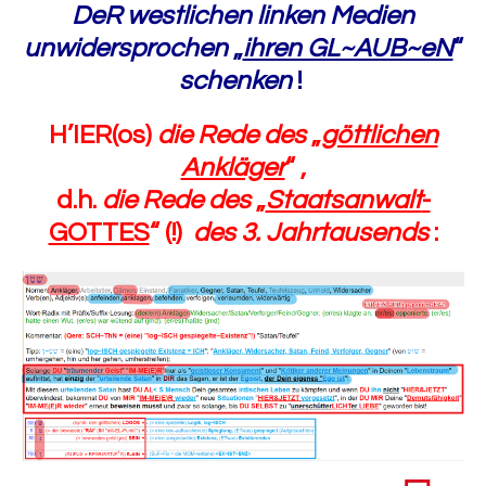
DeR westlichen linken Medien
unwidersprochen
„
ihren GL~AUB~eN
“
schenken
!
H’IER(os)
die Rede des
„
göttlichen
Ankläger
“ ,
d.h.
die Rede des
„
Staatsanwalt
-
GOTTES
“ (!)
des 3. Jahrtausends
: