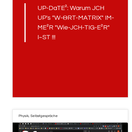
UP-DaTE²: Warum JCH
UP's "W-ΘRT-MATRIX" IM-
ME²R "Wie-JCH-TIG-E²R"
I~ST !!!
Physik
,
Selbstgespräche