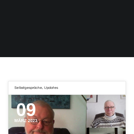
Selbstgespräche
,
Updates
09
MÄRZ 2023