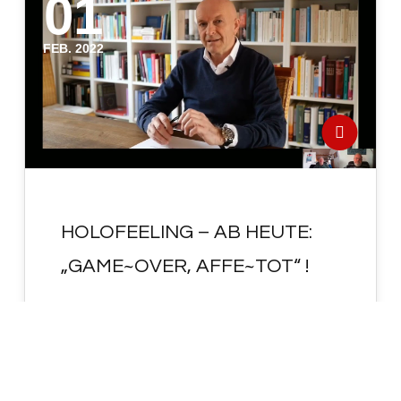
01
FEB. 2022
HOLOFEELING – AB HEUTE:
„GAME~OVER, AFFE~TOT“ !
HOLOFEELING - AB HEUTE: "GAME~OVER,
AFFE~TOT" ! Die komplette "AB-SCHRIFT"
zu diesem SELBST-Gespräch kannst Du
hier runterladen :
https://holofeeling.online/wp-
downloads/ebooks/Selbstgespraech-
Gameover-01-02-2022.pdf AM "12…