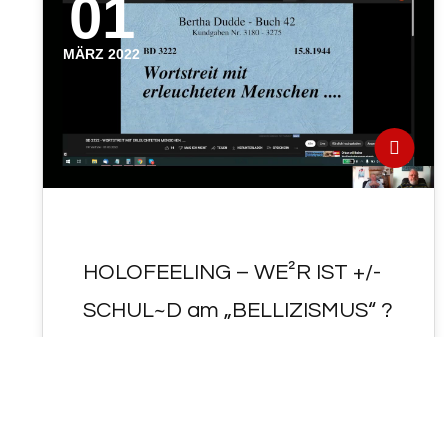
01
MÄRZ 2022
HOLOFEELING – WE²R IST +/-
SCHUL~D am „BELLIZISMUS“ ?
- HOLOFEELING - WE²R IST < SCHUL~D am
"BELLIZISMUS" ?
https://de.wikipedia.org/wiki/Bellizismus (
Das im Video erwähnte SELBST-Gespräch
: