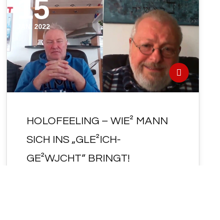
15
JAN. 2022
HOLOFEELING – WIE² MANN
SICH INS „GLE²ICH-
GE²WJCHT“ BRINGT!
HOLOFEELING - WIE² MANN SICH INS
"GLE²ICH-GE²WJCHT" BRINGT! BRI<BRI =
Schlüsselworte: Gleichgewicht, weltliche
Richter, Schuldspruch, obscuro, 16
Perspektiven, One-Night-Stand-Beispiel,
Zeitungsbeispiel,…