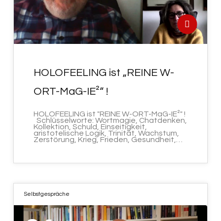
HOLOFEELING ist „REINE W-
ORT-MaG-IE²“ !
HOLOFEELING ist "REINE W-ORT-MaG-IE²" !
Schlüsselworte: Wortmagie, Chatdenken,
Kollektion, Schuld, Einseitigkeit,
aristotelische Logik, Trinität, Wachstum,
Zerstörung, Krieg, Frieden, Gesundheit,…
Selbstgespräche