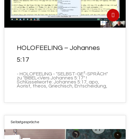
HOLOFEELING – Johannes
5:17
- HOLOFEELING - "SELBST-GE²-SPRÄCH"
zu "BIBEL<Vers Johannes 5:17" !
Schlüsselworte: Johannes 5:17, apo,
Aorist, theos, Griechisch, Entscheidung,
Selbstgespräche