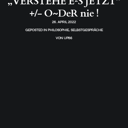
„VERSTEHE E²S JETZT“
+/- O~DeR nie !
26. APRIL 2022
GEPOSTED IN
PHILOSOPHIE
,
SELBSTGESPRÄCHE
VON
UP86