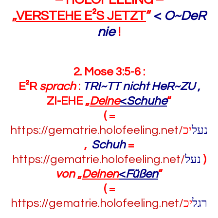
– HOLOFEELING –
„
VERSTEHE E²S JETZT
“
<
O~DeR
nie
!
2. Mose 3:5-6 :
E²R
sprach
:
TRI~TT nicht HeR~ZU
,
ZI-EHE „
Deine
<
Schuhe
“
( =
https://gematrie.holofeeling.net/
יכ
נעל
,
Schuh
=
https://gematrie.holofeeling.net/
נעל
)
von
„
Deinen
<
Füßen
“
( =
https://gematrie.holofeeling.net/
יכ
רגל
,