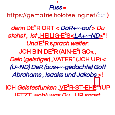
Fuss
=
https://gematrie.holofeeling.net/
רגל
)
denn
DE²R ORT <
DaR+~-auf
>
Du
stehst
,
ist
„
HEILIG-E²S<
LA+~-ND
>
“ !
Und
E²R s
prach weiter
:
JCH BIN DE²R (AIN-E²) GOπ ,
Dein
(
geistiger
) „
VATER
“ (JCH UP) <
(U~ND) DeR (aus+~-gedachte) Gott
Abrahams
,
Isaaks und Jakobs
> !
ICH
Geistesfunken
„
VE²R-ST-EHE
“ (UP
JETZT
wohl
)
was
Du
, UP
sagst
,
<
AB~ER offen~sichtlich noch nicht
>
„
was
DU MAIN<
S~T
>
“ !