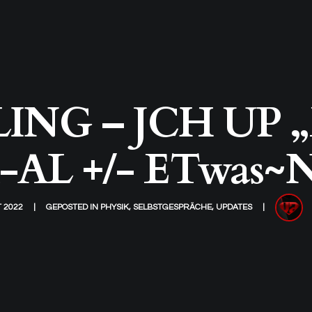
NG – JCH UP „E
AL +/- ETwas~N
 2022
GEPOSTED IN
PHYSIK
,
SELBSTGESPRÄCHE
,
UPDATES