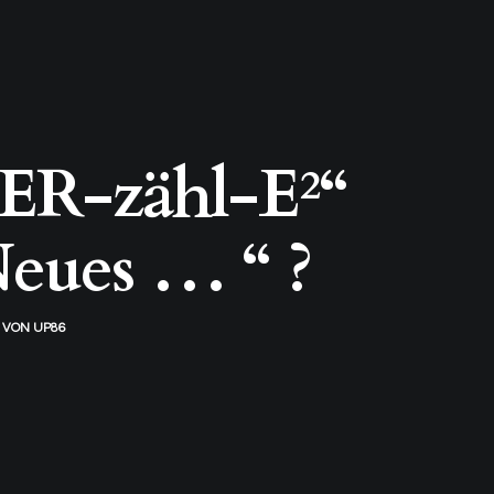
R-zähl-E²“
eues … “ ?
VON
UP86