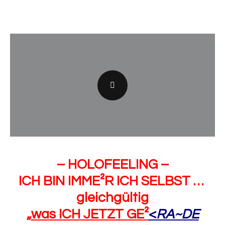
– HOLOFEELING –
ICH BIN IMME²R ICH SELBST …
gleichgültig
„
was ICH JETZT GE²
<
RA~DE