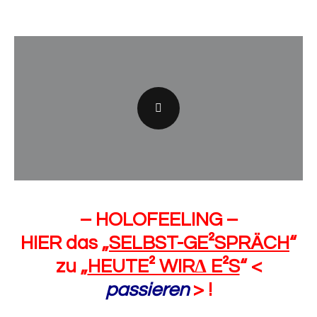
– HOLOFEELING –
HIER das „
SELBST-GE²SPRÄCH
“
zu „
HEUTE² WIRΔ E²S
“ <
passieren
> !