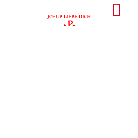
Schlüsselworte: Thorwald Dethleffsen, Kawwana,
tönendes Wort, 1996, Schwammbeispiel, 4 ICH’s,
erwachen, Internet, Vera F. Birkenbihl, Sprachmagie,
Jesus-Effekt, Gevatter Tod, Korzybski, Platons Staat,
Multiplayermodus, 1986, historische Fakten
ZURÜCK ZUM BLOG
1986
,
1996
,
4 ICH's
,
Erwachen
,
Gevatter Tod
,
Historische Fakten
,