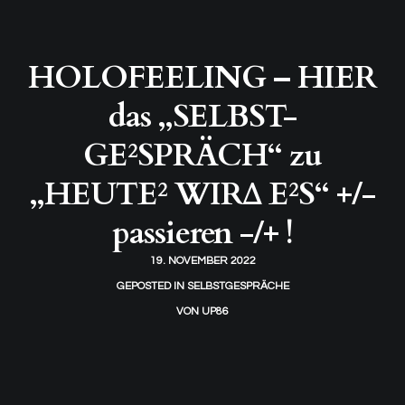
HOLOFEELING – HIER
das „SELBST-
GE²SPRÄCH“ zu
„HEUTE² WIRΔ E²S“ +/-
passieren -/+ !
19. NOVEMBER 2022
GEPOSTED IN
SELBSTGESPRÄCHE
VON
UP86