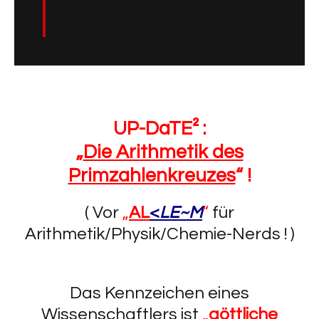
UP-DaTE² :
„
Die Arithmetik des
Primzahlenkreuzes
“ !
( Vor
„
AL
<
LE~M
“
für
Arithmetik/Physik/Chemie-Nerds ! )
Das Kennzeichen eines
Wissenschaftlers ist
„
göttliche