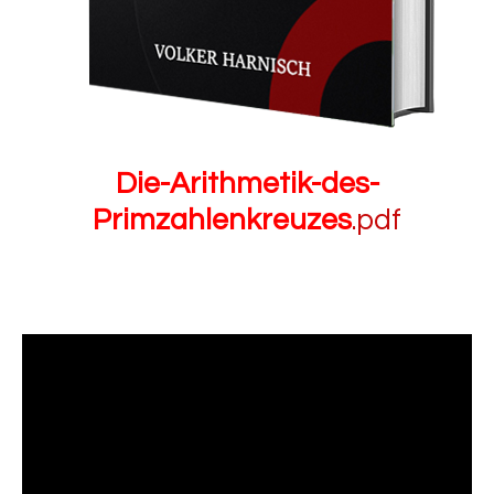
Die-Arithmetik-des-
Primzahlenkreuzes
.pdf