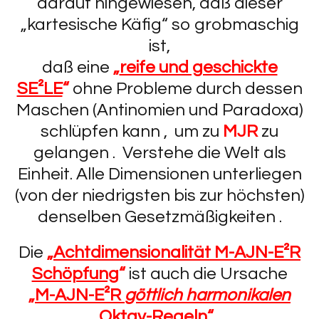
darauf hingewiesen, daß dieser
„kartesische Käfig“ so grobmaschig
ist,
daß eine
„
reife und geschickte
SE²LE
“
ohne Probleme durch dessen
Maschen (Antinomien und Paradoxa)
schlüpfen kann , um zu
MJR
zu
gelangen . Verstehe die Welt als
Einheit. Alle Dimensionen unterliegen
(von der niedrigsten bis zur höchsten)
denselben Gesetzmäßigkeiten .
Die
„
Achtdimensionalität M-AJN-E²R
Schöpfung
“
ist auch die Ursache
„
M-AJN-E²R
göttlich harmonikalen
Oktav-Regeln
“
.