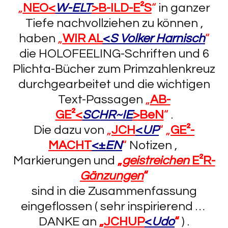
„
NEO<
W-ELT
>B-ILD-E²S
“
in ganzer
Tiefe nachvollziehen zu können ,
haben
„
WIR AL
<
S Volker Harnisch
“
die HOLOFEELING-Schriften und 6
Plichta-Bücher zum Primzahlenkreuz
durchgearbeitet und die wichtigen
Text-Passagen
„
AB-
GE²<
SCHR~IE
>BeN
“
.
Die dazu von
„
JCH
<
UP
“ „
GE²-
MACHT
<±
EN
“
Notizen ,
Markierungen und
„
geistreichen
E²R-
Gänzungen
“
sind in die Zusammenfassung
eingeflossen ( sehr inspirierend …
DANKE an
„
JCHUP
<
Udo
“
) .