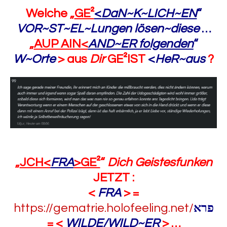
Welche „
GE²
<
DaN~K~LICH~EN
“
VOR~ST~EL~Lungen
lösen~diese
…
„
AUP AIN
<
AND~ER folgenden
“
W~Orte
>
aus
Dir
GE²IST
<
HeR~aus
?
„
JCH<
FRA
>GE²
“
Dich Geistesfunken
JETZT :
<
FRA
> =
https://gematrie.holofeeling.net/
פרא
= <
WILDE/WILD~ER
> …