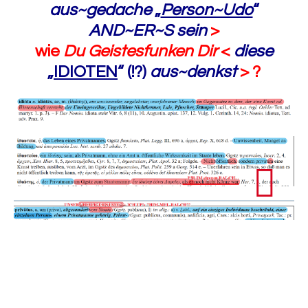
aus~gedache
„
Person~Udo
“
AND~ER~S sein
>
wie
Du Geistesfunken Dir
<
diese
„
IDIOTEN
“ (!?)
aus~denkst
> ?