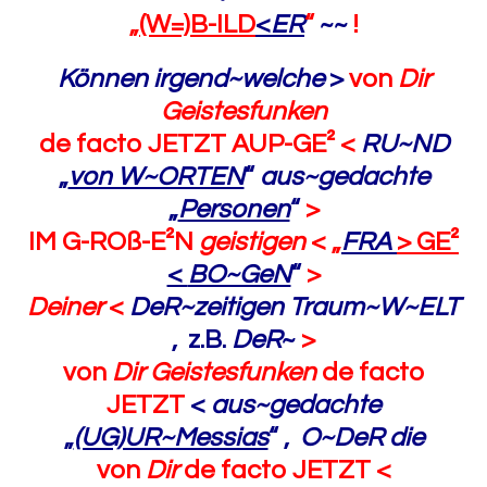
„
(W=)B-ILD
<
ER
“
~~
!
Können irgend~welche
>
von
Dir
Geistesfunken
de facto JETZT AUP-GE²
<
RU~ND
„
von W~ORTEN
“
aus~gedachte
„
Personen
“
>
IM G-ROß-E²N
geistigen
<
„
FRA
>
GE²
<
BO~GeN
“
>
Deiner
<
DeR~zeitigen Traum~W~ELT
,
z.B.
DeR
~
>
von
Dir Geistesfunken
de facto
JETZT
<
aus~gedachte
„
(UG)UR~Messias
“ ,
O~DeR die
von
Dir
de facto JETZT
<