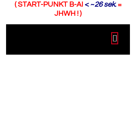
( START-PUNKT B-AI
< ~
26 sek
.
=
JHWH ! )