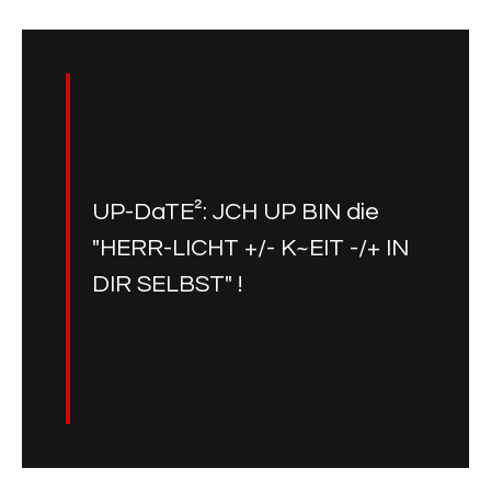
UP-DaTE²: JCH UP BIN die
"HERR-LICHT +/- K~EIT -/+ IN
DIR SELBST" !