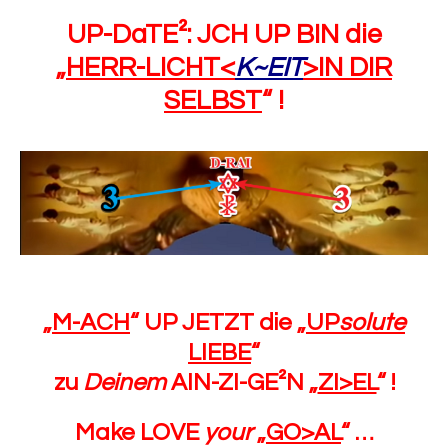
UP-DaTE²: JCH UP BIN die
„
HERR-LICHT<
K~EIT
>IN DIR
SELBST
“ !
„
M-ACH
“ UP JETZT die „
UP
solute
LIEBE
“
zu
Deinem
AIN-ZI-GE²N „
ZI>EL
“ !
Make LOVE
your
„
GO>AL
“ …