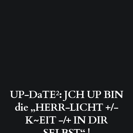
UP-DaTE²: JCH UP BIN
die „HERR-LICHT +/-
K~EIT -/+ IN DIR