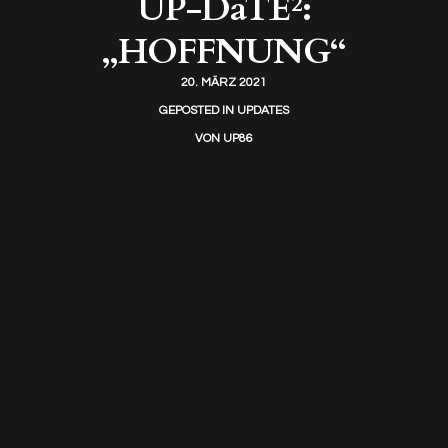
UP-DaTE²:
„HOFFNUNG“
20. MÄRZ 2021
GEPOSTED IN
UPDATES
VON
UP86