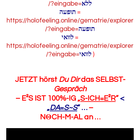
/?eingabe=
ללא
תופעה
=
https://holofeeling.online/gematrie/explorer
/?eingabe=
תופעה
לוואי
=
https://holofeeling.online/gematrie/explorer
/?eingabe=
לוואי
)
JETZT hörst
Du Dir
das SELBST-
Gespräch
– E²S IST 100%-IG „
S-ICH=E²R
“
<
„
DA
=
S~S
“
…
–
N
Θ
CH-M-AL an …