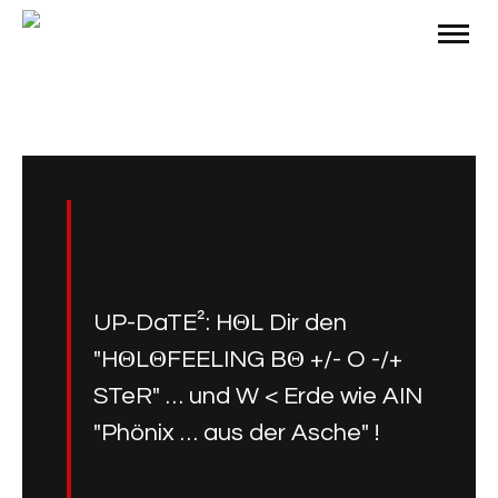
UP-DaTE²: HΘL Dir den
"HΘLΘFEELING BΘ +/- O -/+
STeR" … und W < Erde wie AIN
"Phönix … aus der Asche" !