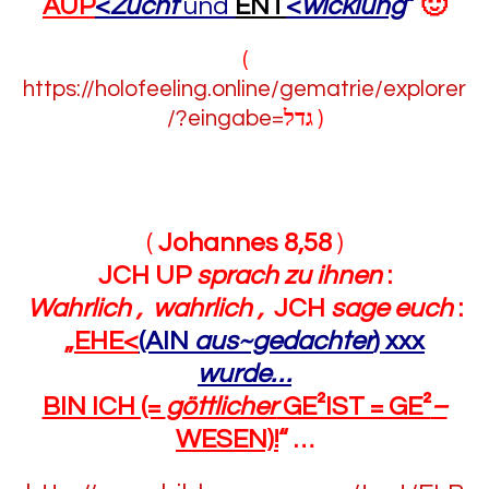
AUP
<
Zucht
und
ENT
<
wicklung
“
🙂
(
https://holofeeling.online/gematrie/explorer
/?eingabe=
גדל
)
(
Johannes 8,58
)
JCH UP
sprach zu ihnen
:
Wahrlich , wahrlich ,
JCH
sage euch
:
„
EHE<
(AIN
aus~gedachter
)
xxx
wurde…
BIN ICH (=
göttlicher
GE²IST = GE²
–
WESEN)!
“ …