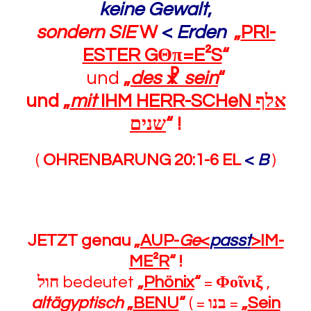
keine Gewalt
,
sondern SIE
W
<
Erden
„
PRI-
ESTER G
Θ
π=
E²S
“
und
„
des
☧
sein
“
und „
mit
IHM HERR-SCHeN
אלף
שנים
“
!
(
OHRENBARUNG 20:1-6 EL
<
B
)
JETZT genau „
AUP-
Ge
<
passt
>IM-
ME²R
“
!
חול
bedeutet
„
Phönix
“
=
Φοῖνιξ
,
altägyptisch
„
BENU
“
( =
בנו
=
„
Sein