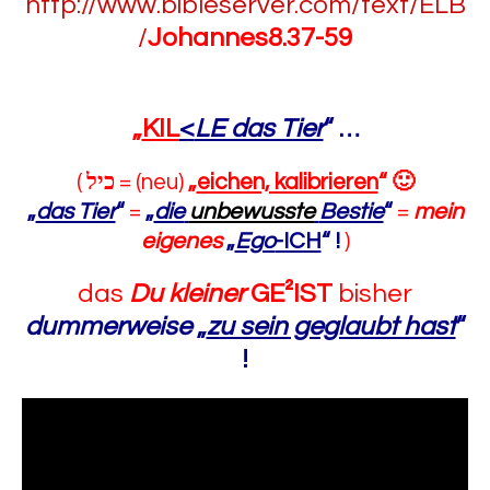
http://www.bibleserver.com/text/ELB
/
Johannes8.37-59
„
KIL
<
LE das Tier
“
…
(
כיל
= (neu)
„
eichen, kalibrieren
“
🙂
„
das Tier
“
=
„
die
unbewusste
Bestie
“
=
mein
eigenes
„
Ego
-ICH
“
!
)
das
Du kleiner
GE²IST
bisher
dummerweise
„
zu sein geglaubt hast
“
!