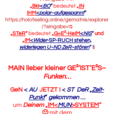
„
B
Θ
<
BO
“
bedeutet
„
IN
IHM
<
polar~aufgespannt
“
https://holofeeling.online/gematrie/explorer
/?eingabe=
בו
„
STeR
“
bedeutet
„
G=E²-HeIM
<
NIS
“
und
„
IM
<
Wider
-SP-RUCH stehen,
widerlegen U~ND ZeR~stören
“
!
)
MAIN lieber kleiner GE²’IST’E²S
–
Funken…
GeN
<
AU
JETZT I
<
ST
DeR
„
Zeit-
Punkt
“
gekommen …
um
Deinem
„
IM<
MUN
>SYSTEM
“
🙂
mit dem