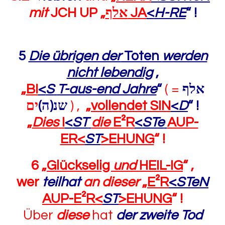
mit
JCH UP „
אלף
JA
<
H-RE
“
!
5
Die übrigen der
Toten
werden
nicht lebendig
,
„
BI
<
S
T-aus-end Jahre
“
( =
אלף
שנ(ה)
ים
) ,
„
vollendet SIN
<
D
“
!
„
Dies
I
<
ST
die
E²R
<
STe
AUP-
ER<
ST
>EHUNG
“
!
6 „
Glückselig
und
HEIL-IG
“
,
wer
teilhat
an dieser
„
E²R
<
STeN
AUP-E²R<
ST
>EHUNG
“
!
Über
diese
hat
der zweite Tod