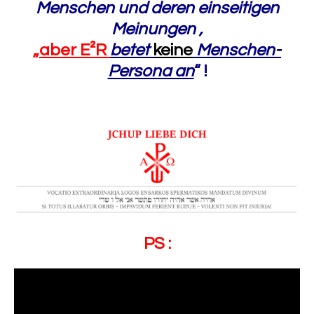
Menschen und deren einseitigen
Meinungen ,
„
aber E²R
betet
keine
Menschen-
Persona an
“
!
PS :