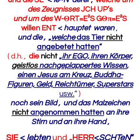
des Zeugnisses
JCH UP’s
und um des
W-
Θ
RT=E²S G
Θ
π=
E²S
willen ENT
<
hauptet waren
,
und die ,
„
welche
das Tier
nicht
angebetet hatten
“
( d.h. ,
die
nicht
„
ihr EGO, ihren Körper,
geistlos
nachgeplappertes Wissen
,
einen Jesus am Kreuz, Buddha-
Figuren, Geld, Reichtümer, Superstars
usw
.
“
)
noch sein Bild , und das Malzeichen
nicht
angenommen hatten
an ihre
Stirn und an ihre Hand
,
SIE
<
lebten
und
„
HERR
<
SCHTeN
“