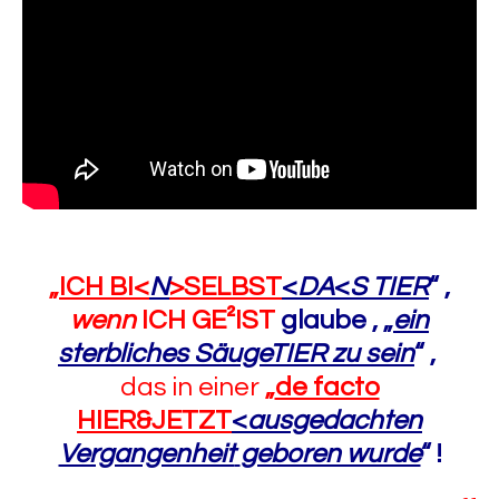
„
ICH BI<
N
>SELBST
<
DA
<
S TIER
“
,
wenn
ICH GE²IST
glaube ,
„
ein
sterbliches SäugeTIER zu sein
“
,
das in einer
„
de facto
HIER&JETZT
<
ausgedachten
Vergangenheit
geboren wurde
“
!