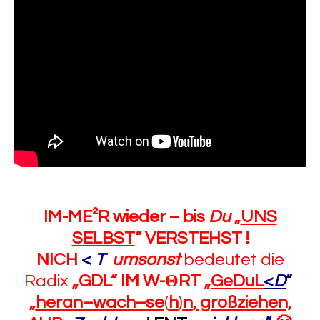
IM-ME²R wieder – bis
Du
„
UNS
SELBST
“
VERSTEHST !
NICH
<
T
umsonst
bedeutet die
Radix
„GDL“
IM W-
Θ
RT
„
GeDuL
<
D
“
„
heran
–
wach
–
se
(
h
)
n
, großziehen,