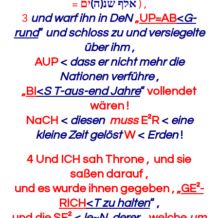
=
אלף שנ(ה)
ים
) ,
3
und warf ihn in DeN
„
UP=AB
<
G-
rund
“
und schloss zu und versiegelte
über ihm
,
AUP
<
dass er nicht mehr die
Nationen verführe
,
„
BI
<
S
T-aus-end Jahre
“
vollendet
wären !
NaCH
<
diesen
muss
E²R
<
eine
kleine Zeit
gelöst
W
<
Erden
!
4 Und ICH sah Throne , und sie
saßen darauf ,
und es wurde ihnen gegeben , „
GE²-
RICH
<
T zu halten
“
,
und die SE²
<
le~N derer
,
welche
um