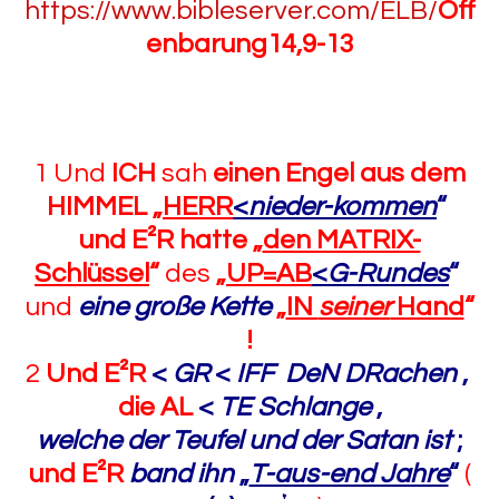
https://www.bibleserver.com/ELB/
Off
enbarung14,9-13
1 Und
ICH
sah
einen Engel aus dem
HIMMEL
„
HERR
<
nieder-kommen
“
und E²R hatte
„
den MATRIX-
Schlüssel
“
des
„
UP=AB
<
G-Rundes
“
und
eine große Kette
„
IN
seiner
Hand
“
!
2
Und E²R
<
GR
<
IFF
DeN DRachen
,
die AL
<
TE Schlange
,
welche der Teufel und der Satan ist
;
und E²R
band ihn
„
T-aus-end Jahre
“
(