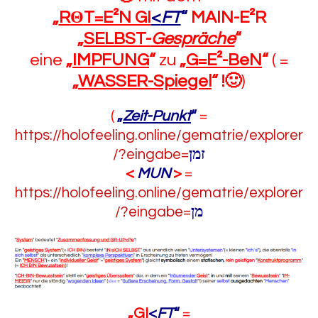
„
R
Θ
T=E²N GI
<
FT
“
MAIN-E²R
„
SELBST-
Gespräche
“
eine
„
IMPFUNG
“
zu
„
G=E²-BeN
“
( =
„
WASSER-Spiegel
“
!🙂
)
(
„
Zeit-Punkt
“
=
https://holofeeling.online/gematrie/explorer
/?eingabe=
זמן
<
MUN
>
=
https://holofeeling.online/gematrie/explorer
/?eingabe=
מן
„
GI
<
FT
“
=