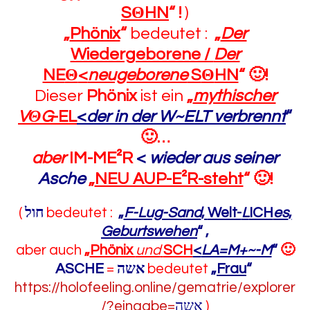
S
Θ
HN
“
!
)
„
Phönix
“
bedeutet :
„
Der
Wiedergeborene /
Der
NE
Θ
<
neugeborene
S
Θ
HN
“
🙂
!
Dieser
Phönix
ist ein
„
mythischer
V
Θ
G
-EL
<
der in der W~ELT verbrennt
“
🙂
…
aber
IM-ME²R
<
wieder aus seiner
Asche
„
NEU AUP-E²R-steht
“
🙂
!
(
חול
bedeutet :
„
F-Lug-Sand
,
Welt-
L
ICH
es
,
Geburtswehen
“
,
aber auch
„
Phönix
und
SCH
<
LA=M+~-M
“
🙂
ASCHE
=
אשה
bedeutet
„
Frau
“
https://holofeeling.online/gematrie/explorer
/?eingabe=
אשה
)