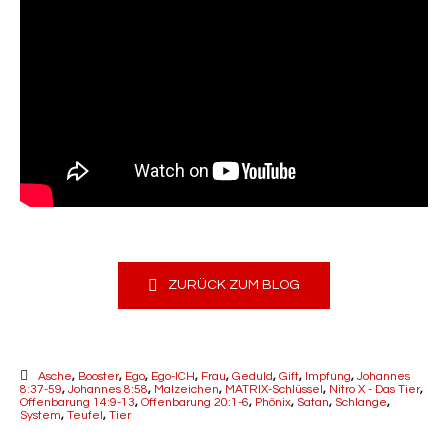
ZURÜCK ZUM BLOG
Asche
,
Booster
,
Ego
,
Ego-ICH
,
Frau
,
Geduld
,
Gift
,
Impfung
,
Johannes
8:37-59
,
Johannes 8:58
,
Malzeichen
,
MATRIX-Schlüssel
,
Nitro X - Das Tier
,
Offenbarung 14:9-13
,
Offenbarung 20:1-6
,
Phönix
,
Satan
,
Schlange
,
System
,
Teufel
,
Tier