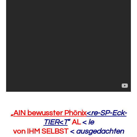
„
AIN bewusster Phönix
<
re-SP-Eck-
TIER
<
T
“
AL
<
le
von IHM SELBST
<
ausgedachten