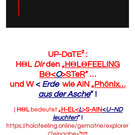
UP-DaTE² :
H
Θ
L
Dir
den „
H
Θ
L
Θ
FEELING
B
Θ
<
O
>STeR
“
…
und W
<
Erde
wie AIN „
Phönix…
aus der Asche
“
!
(
H
Θ
L
bedeutet
„
H-EL<
L
>S-AIN
<
U~ND
leuchten
“
!
https://holofeeling.online/gematrie/explorer
/?eingabe=
הול