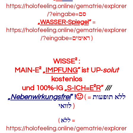
https://holofeeling.online/gematrie/explorer
/?eingabe=
סם
„
WASSER-Spiegel
“
=
https://holofeeling.online/gematrie/explorer
/?eingabe=
ראימים
)
WISSE² :
MAIN-E²
„
IMPFUNG
“
ist UP-
solut
kostenlos
und
100%-IG
„
S-ICH=E²R
“
///
„
Nebenwirkungsfrei
“
!
🙂
( =
ללא תופעות
לוואי
)
(
ללא
=
https://holofeeling.online/gematrie/explorer