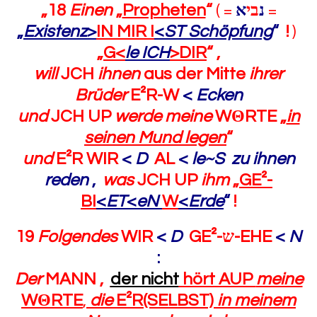
„18
Einen
„
Propheten
“
( =
א
בי
נ
=
„
Existenz
>
IN MIR I
<
ST Schöpfung
“
!
)
„
G<
le ICH
>DIR
“
,
will
JCH
ihnen
aus der Mitte
ihrer
Brüder
E²R-W
<
Ecken
und
JCH UP
werde meine
W
Θ
RTE „
in
seinen Mund legen
“
und
E²R WIR
<
D
AL
<
le~S zu
ihnen
reden
,
was
JCH UP
ihm
„
GE²-
BI
<
ET
<
eN
W
<
Erde
“
!
19
Folgendes
WIR
<
D
GE²-
ש
-EHE
<
N
:
Der
MANN ,
der nicht
hört AUP
meine
W
Θ
RTE
,
die
E²R(SELBST)
in meinem