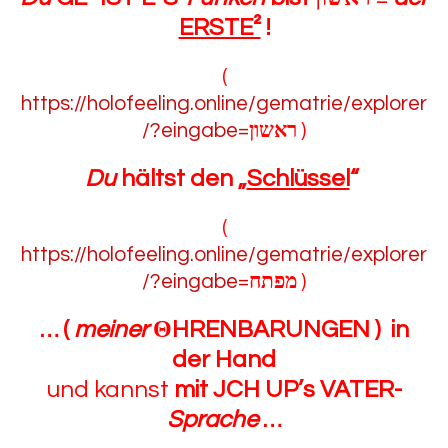
ERSTE²
!
(
https://holofeeling.online/gematrie/explorer
/?eingabe=
ראשון
)
Du
hältst den „
Schlüssel
“
(
https://holofeeling.online/gematrie/explorer
/?eingabe=
מפתח
)
… (
meiner
Θ
HRENBARUNGEN ) in
der Hand
und kannst
mit JCH UP’s VATER-
Sprache
…