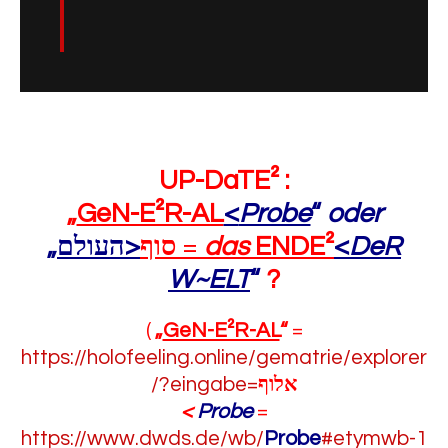
UP-DaTE² :
„
GeN-E²R-AL
<
Probe
“
oder
„
<העולם
סוף
=
das
ENDE²
<
DeR
W~ELT
“
?
(
„
GeN-E²R-AL
“
=
https://holofeeling.online/gematrie/explorer
/?eingabe=
אלוף
<
Probe
=
https://www.dwds.de/wb/
Probe
#etymwb-1