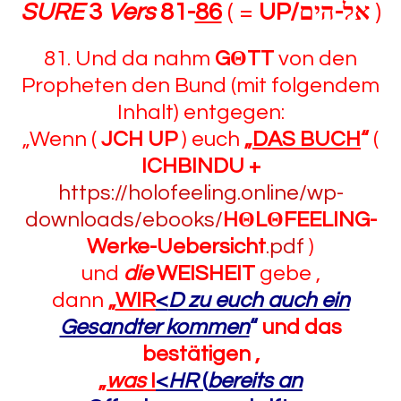
SURE
3
Vers
81-
86
( =
UP/
אל-הים
)
81. Und da nahm
G
Θ
TT
von den
Propheten den Bund (mit folgendem
Inhalt) entgegen:
„Wenn (
JCH UP
) euch
„
DAS BUCH
“
(
ICHBINDU +
https://holofeeling.online/wp-
downloads/ebooks/
HΘLΘFEELING-
Werke-Uebersicht
.pdf
)
und
die
WEISHEIT
gebe ,
dann
„
WIR
<
D zu euch auch ein
Gesandter kommen
“
und das
bestätigen ,
„
was
I
<
HR
(
bereits an