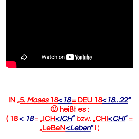
IN „
5.
Moses
18
<
18
= DEU 18
<
18
…22
“
🙂
heißt es :
( 18
<
18
=
„
ICH
<
ICH
“
bzw.
„
CHI
<
CHI
“
=
„
LeBeN
<
Leben
“
!
)