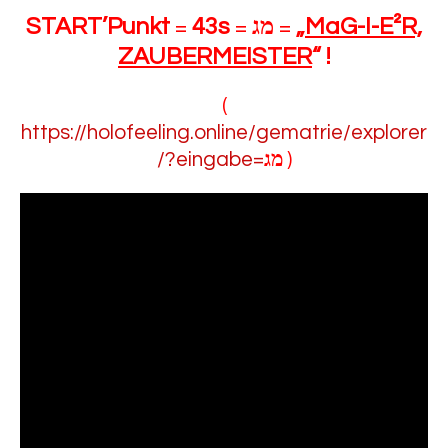
START’Punkt
=
43s
=
מג
=
„
MaG-I-E²R,
ZAUBERMEISTER
“
!
(
https://holofeeling.online/gematrie/explorer
/?eingabe=
מג
)