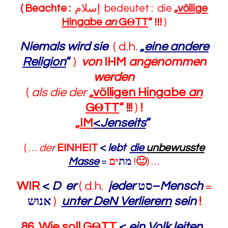
( Beachte :
‏إسلام‎ bedeutet : die
„
völlige
Hingabe
an
G
Θ
TT
“
!!!
)
Niemals wird sie
( d.h.
„
eine andere
Religion
“
)
von
IHM
angenommen
werden
(
als die
der
„
völligen Hingabe
an
G
Θ
TT
“ !!!
)
!
„
IM
<
Jenseits
“
( …
der
EINHEIT
<
lebt
die
unbewusste
Masse
=
מת
ים
!
🙂
) …
WIR
<
D er
( d.h.
jeder
סט
–
Mensch
=
אנוש
)
unter DeN Verlierern
sein
!
86
.
Wie soll
G
Θ
TT
<
ein Volk leiten
,