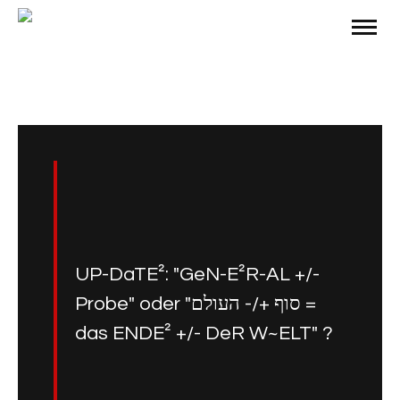
UP-DaTE²: "GeN-E²R-AL +/-
Probe" oder "סוף +/- העולם =
das ENDE² +/- DeR W~ELT" ?