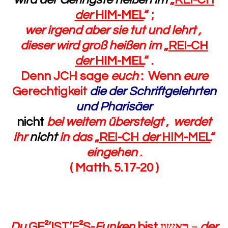
der
HIM-MEL
“
;
wer irgend aber sie tut und lehrt ,
dieser wird groß heißen im
„
REI-CH
der
HIM-MEL
“
.
Denn JCH sage
euch
: Wenn
eure
Gerechtigkeit
die der Schriftgelehrten
und Pharisäer
nicht
bei weitem übersteigt
,
werdet
ihr
nicht
in das
„
REI-CH
der
HIM-MEL
“
eingehen
.
( Matth. 5.17-20 )
Du
GE²’IST’E²S-
Funken
bist
ראשון
=
der