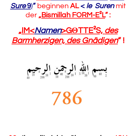
Sure
9
)
“
beginnen
AL
<
le Suren
mit
der
„
Bismillah FORM-E²L
“
:
„
IM<
Namen
>G
Θ
TTE²S,
des
Barmherzigen, des Gnädigen
“
!