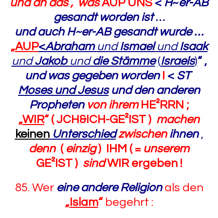
und an das , was
AUP UNS
<
H
~
er-AB
gesandt worden ist
…
und auch H~er-AB gesandt wurde …
„
AUP
<
Abraham
und
Ismael
und
Isaak
und
Jakob
und
die Stämme
(
Israels
)
“
,
und was gegeben worden
I
<
ST
Moses und Jesus
und den anderen
Propheten
von ihrem
HE²RRN ;
„
WIR
“
( JCH&ICH-GE²IST )
machen
keinen
Unterschied
zwischen
ihnen
,
denn
(
einzig
)
IHM ( =
unserem
GE²IST )
sind
WIR ergeben !
85. Wer
eine
andere Religion
als den
„
Islam
“
begehrt :