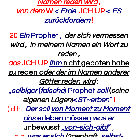
Namen reden wird
,
von dem
W
<
Erde
JCH UP
<
ES
zurückfordern
!
20
Ein
Prophet ,
der sich vermessen
wird
,
in meinem Namen ein Wort zu
reden
,
das
JCH UP
ihm
nicht geboten habe
zu reden
oder der im Namen anderer
Götter reden wird
:
„
selbiger
(
falsche
) Prophet
soll
(
seine
eigenen Lügen
)
<
ST~erben
“
!
( d.h.
Der soll
von Moment zu Moment
das
erleben müssen
was er
unbewusst
„
von-sich-gibt
“
,
d.h.
was er sich
lügenhaft
„
selbst-