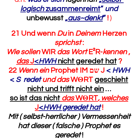
logisch
zusammenreimt
“
und
unbewusst
„
aus~denkt
“
!
)
21 Und wenn
Du
in
Deinem
Herzen
sprichst
:
Wie sollen
WIR
das Wort
E²R-
kennen
,
das
J
<
HWH
nicht geredet hat
?
22
Wenn
ein
Prophet IM
שם
J
<
HWH
<
S
redet
und das
W
Θ
RT
geschieht
nicht und trifft nicht ein
…
so ist das nicht
das
W
Θ
RT
, welches
J
<
HWH geredet hat
!
Mit ( selbst-herrlicher ) Vermessenheit
hat dieser ( falsche ) Prophet es
geredet
!