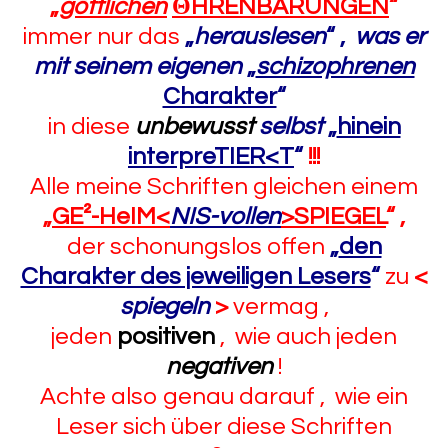
„
göttlichen
Θ
HRENBARUNGEN
“
immer nur das
„
herauslesen
“
,
was
er
mit seinem eigenen
„
schizophrenen
Charakter
“
in diese
unbewusst
selbst
„
hinein
interpreTIER<T
“
!!!
Alle meine Schriften gleichen einem
„
GE²-HeIM<
NIS-vollen
>SPIEGEL
“
,
der schonungslos offen
„
den
Charakter des jeweiligen Lesers
“
zu
<
spiegeln
>
vermag ,
jeden
positiven
, wie auch jeden
negativen
!
Achte also genau darauf , wie ein
Leser sich über diese Schriften