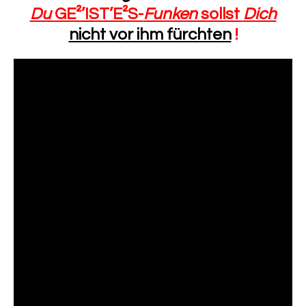
Du
GE²’IST’E²S-
Funken
sollst
Dich
nicht vor ihm fürchten
!