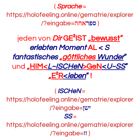
(
Sprache
=
https://holofeeling.online/gematrie/explorer
/?eingabe=
אחה
ספר
)
jeden von
Dir
GE²IST „
bewusst
“
erlebten Moment
AL
<
S
fantastisches
„
göttliches
Wunder
“
und
„
HIM<
L~ISCHeN
>GeN
<
U~SS
“
„
E²R
<
leben
“
!
(
ISCHeN
=
https://holofeeling.online/gematrie/explorer
/?eingabe=
ישן
SS
=
https://holofeeling.online/gematrie/explorer
/?eingabe=
זז
)