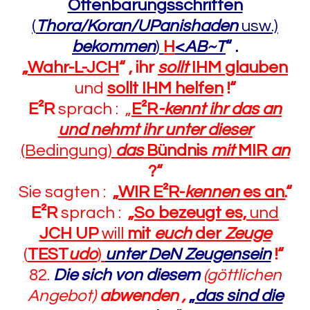
Offenbarungsschriften
(
Thora/Koran/UPanishaden
usw.)
bekommen
)
H
<
AB~T
“
.
„
Wahr-L-JCH
“
, ihr
sollt
IHM glauben
und
sollt IHM helfen
!“
E²R
sprach : „
E²R
-kennt ihr das an
und nehmt
ihr
unter dieser
(Bedingung)
das
Bündnis
mit
MIR
an
?“
Sie sagten :
„
WIR E²R-
kennen
es an.
“
E²R
sprach :
„
So bezeugt es,
und
JCH UP
will
mit
euch
der
Zeuge
(
TEST
udo
)
unter
DeN Zeugen
sein
!“
82.
Die sich von diesem
(göttlichen
Angebot)
abwenden ,
„
das sind die