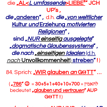
die
„
AL<
L umfassende
>LIEBE²
“
JCH
UP’s ,
die
„
anderen
“
,
d.h.
die
„
von weltlicher
Kultur
und
Erziehung
motivierten
Religionen
“
,
sind „
NUR
einseitig
ausgelegte
“
„
dogmatische
Glaubenssysteme
“
,
die nach
„
einseitigen
Idealen
(d.h.
nach
Unvollkommenheit
)
streben
“
!
)
84. Sprich:
„
WIR glauben
an
G
Θ
TT
“
…
(
„
786
“
😉
=
30+5+1+40+10+700
=
להאמין
bedeutet
„
glauben und
vertrauen
“
AUP
G
Θ
TT !
)