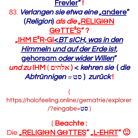
Frevler
“
!
83.
Verlangen sie etwa eine
„
andere
“
(
Religion
)
als die
„
RELIGI
Θ
N
G
Θ
TTE²S
“
?
„
IHM E²R-GI
<
BT sICH, was in den
Himmeln und auf der Erde ist
,
gehorsam
oder wider Willen
“
und zu
IHM
(
אלהים
)
<
kehren sie
(
die
Abtrünnigen
=
סט
)
zurück
!
(
https://holofeeling.online/gematrie/explorer
/?eingabe=
סט
)
(
Beachte :
Die
„
RELIGI
Θ
N G
Θ
TTES
“
„
L-EHRT
“
🙂