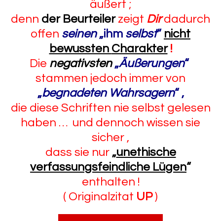
äußert ;
denn
der Beurteiler
zeigt
Dir
dadurch
offen
seinen
„ihm
selbst
“
nicht
bewussten
Charakter
!
Die
negativsten
„
Äußerungen
“
stammen jedoch immer von
„
begnadeten Wahrsagern
“
,
die diese Schriften nie selbst gelesen
haben … und dennoch wissen sie
sicher ,
dass sie nur
„
unethische
verfassungsfeindliche Lügen
“
enthalten !
( Originalzitat
UP
)