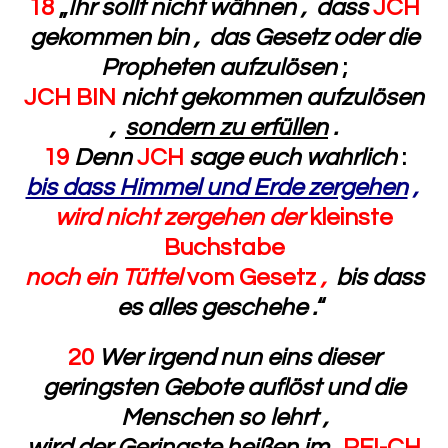
18
„
Ihr sollt nicht wähnen ,
dass
JCH
gekommen bin , das Gesetz oder die
Propheten aufzulösen
;
JCH BIN
nicht gekommen aufzulösen
,
sondern zu erfüllen
.
19
Denn
JCH
sage euch wahrlich
:
bis dass Himmel und Erde zergehen
,
wird nicht zergehen der
kleinste
Buchstabe
noch ein Tüttel
vom Gesetz
,
bis dass
es alles geschehe .
“
20
Wer irgend nun eins dieser
geringsten Gebote auflöst
und die
Menschen so lehrt ,
wird der Geringste heißen
im
„
REI-CH