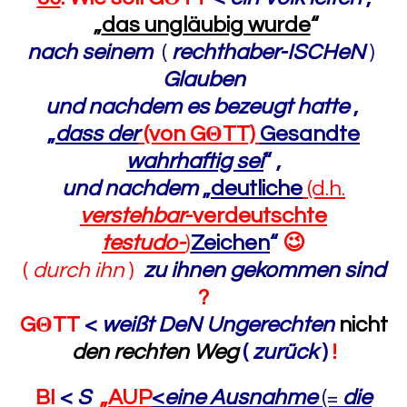
„
das ungläubig wurde
“
nach seinem
(
rechthaber-ISCHeN
)
Glauben
und nachdem es bezeugt hatte
,
„
dass der
(von G
Θ
TT)
Gesandte
wahrhaftig sei
“
,
und nachdem
„
deutliche
(d.h.
verstehbar
-verdeutschte
testudo-
)
Zeichen
“
😉
(
durch ihn
)
zu ihnen gekommen sind
?
G
Θ
TT
<
weißt DeN Ungerechten
nicht
den rechten Weg
(
zurück
)
!
BI
<
S
„
AUP
<
eine Ausnahme
(=
die