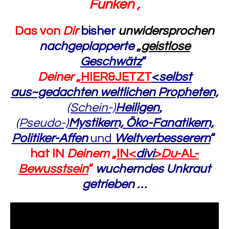
Funken ,
Das von
Dir
bisher
unwidersprochen
nachgeplapperte
„
geistlose
Geschwätz
“
Deiner
„
HIER&JETZT
<
selbst
aus~gedachten weltlichen Propheten,
(Schein-)
Heiligen
,
(Pseudo-)
Mystikern, Öko-Fanatikern,
Politiker-Affen
und
Weltverbesserern
“
hat IN
Deinem
„
IN<
divi
>
Du
-AL-
Bewusstsein
“
wucherndes Unkraut
getrieben …