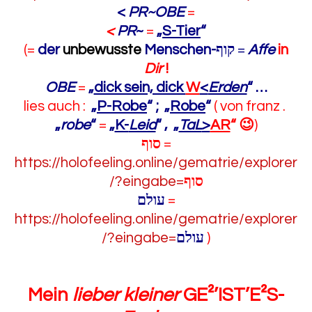
<
PR~OBE
=
<
PR
~
=
„
S-Tier
“
(=
der
unbewusste
Menschen-
קוף
‎
=
Affe
in
Dir
!
OBE
=
„
dick sein, dick
W
<
Erden
“
…
lies auch :
„
P-Robe
“ ;
„
Robe
“
( von franz .
„
robe
“
=
„
K-
Leid
“
,
„
TaL
>
AR
“
😉
)
סוף
=
https://holofeeling.online/gematrie/explorer
/?eingabe=
סוף
עולם
=
https://holofeeling.online/gematrie/explorer
/?eingabe=
עולם
)
Mein
lieber kleiner
GE²’IST’E²S-