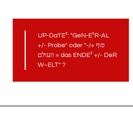
UP-DaTE²: "GeN-E²R-AL
+/- Probe" oder "סוף +/-
העולם = das ENDE² +/- DeR
W~ELT" ?