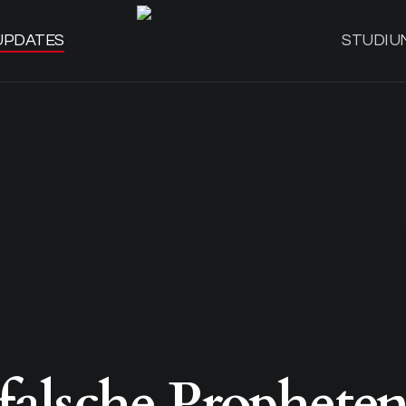
UPDATES
STUDIU
falsche Prophete