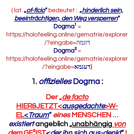
( lat.
„
of-ficio
“
bedeutet :
„
hinderlich sein,
beeinträchtigen, den Weg versperren
“
Dogma¹
=
https://holofeeling.online/gematrie/explorer
/?eingabe=
דוגמה
Dogma²
=
https://holofeeling.online/gematrie/explorer
/?eingabe=
דעגמא
)
1.
offizielles
Dogma
:
Der
„
de facto
HIER&JETZT<
ausgedachte
>W-
EL
<
Traum
“
eines
MENSCHEN …
existiert
angeblich
„
unabhängig
von
dem
GE²IST
<
der ihn sich aus-denkt
“
!