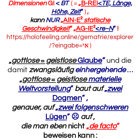
Dimensionen
GI
<
BT
( =
„
B-REI
<
TE, Länge,
Höhe, Zeit
“
)
,
kann
NUR
„
AIN-E²
statische
Geschwindigkeit
“
„
AG-IE²
<
re~N
“
!
https://holofeeling.online/gematrie/explorer
/?eingabe=
אי
)
„
gottlose
=
geistlose
Glaube
“
und die
damit
zwangsläufig
einhergehende
…
„
gottlose
=
geistlose
materielle
Weltvorstellung
“
baut auf
„
zwei
Dogmen
“
,
genauer, auf
„
zwei folgenschweren
Lügen
“ ☹️
auf
,
die man eben
nicht
„
de facto
“
beweisen kann :