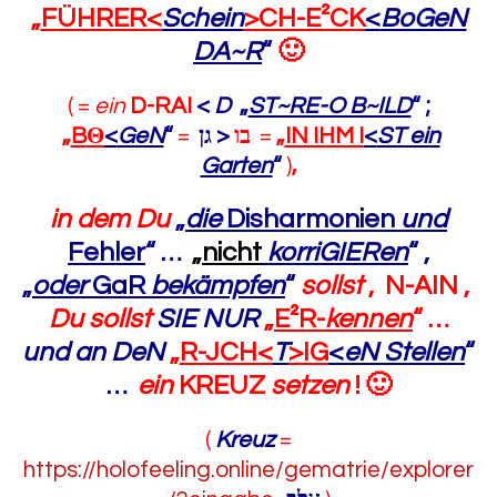
„
FÜHRER<
Schein
>CH-E²CK
<
BoGeN
DA~R
“
🙂
( =
ein
D-RAI
<
D
„
ST~RE-O B~ILD
“
;
„
B
Θ
<
GeN
“
=
< גן
בו
‎ =
„
IN IHM I
<
ST ein
Garten
“
)
,
in dem Du
„
die
Disharmonien
und
Fehler
“
…
„
nicht
korriGIERen
“
,
„
oder
GaR
bekämpfen
“
sollst
,
N-AIN ,
Du
sollst
SIE NUR
„
E²R-
kennen
“
…
und an DeN
„
R-JCH<
T
>IG
<
eN Stellen
“
…
ein
KREUZ
setzen
!
🙂
(
Kreuz
=
https://holofeeling.online/gematrie/explorer