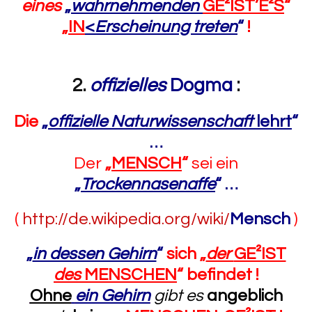
eines
„
wahrnehmenden
GE²IST’E²S
“
„
IN
<
Erscheinung treten
“
!
2.
offizielles
Dogma
:
Die
„
offizielle Naturwissenschaft
lehrt
“
…
Der
„
MENSCH
“
sei ein
„
Trockennasenaffe
“
…
(
http://de.wikipedia.org/wiki/
Mensch
)
„
in dessen Gehirn
“
sich „
der
GE²IST
des
MENSCHEN
“ befindet !
Ohne
ein Gehirn
gibt es
angeblich