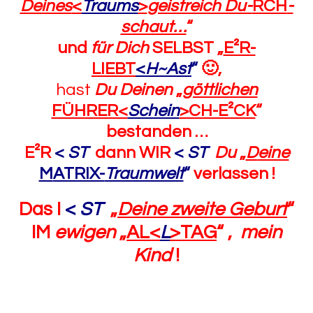
Deines
<
Traums
>
geistreich Du-
RCH
-
schaut…
“
und
für Dich
SELBST „
E²R-
LIEBT
<
H~Ast
“
🙂
,
hast
Du Deinen
„
göttlichen
FÜHRER<
Schein
>CH-E²CK
“
bestanden …
E²R
<
ST
dann WIR
<
ST
Du
„
D
eine
M
ATRIX-
Traumwelt
“
verlassen !
Das I
<
ST
„
Deine zweite Geburt
“
IM
ewigen
„
AL<
L
>TAG
“
,
mein
Kind
!