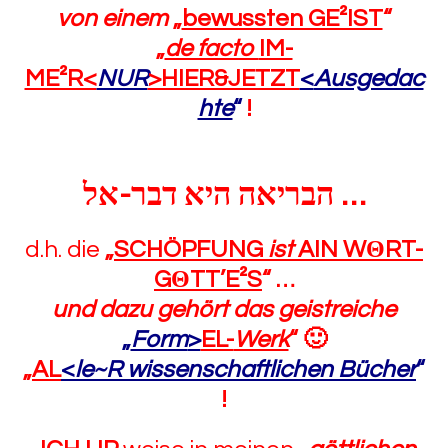
von einem
„
bewussten GE²IST
“
„
de facto
IM-
ME²R<
NUR
>HIER&JETZT
<
Ausgedac
hte
“
!
הבריאה היא דבר-אל
…
d.h. die
„
SCHÖPFUNG
ist
AIN W
Θ
RT-
G
Θ
TT’E²S
“
…
und dazu gehört das geistreiche
„
Form
>
EL-
Werk
“
🙂
„
AL
<
le~R wissenschaftlichen Bücher
“
!