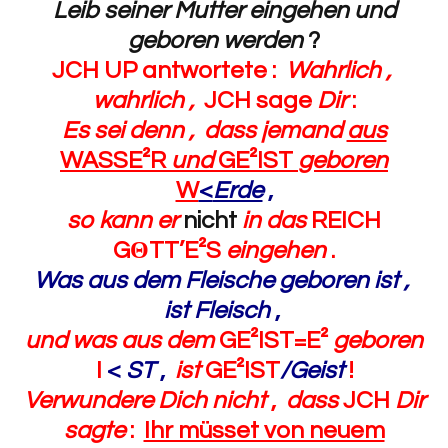
Leib seiner Mutter eingehen und
geboren werden
?
JCH UP antwortete :
Wahrlich ,
wahrlich ,
JCH
sage
Dir
:
Es sei denn , dass jemand
aus
WASSE²R
und
GE²IST
geboren
W
<
Erde
,
so kann er
nicht
in
das
REICH
G
Θ
TT’E²S
eingehen
.
Was aus dem Fleische geboren ist ,
ist Fleisch
,
und was
aus dem
GE²IST=E²
geboren
I
<
ST
,
ist
GE²IST
/
Geist
!
Verwundere Dich nicht
,
dass
JCH
Dir
sagte
:
Ihr müsset von neuem