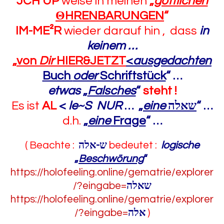
JCH UP
weise in meinen
„
göttlichen
Θ
HRENBARUNGEN
“
IM-ME²R
wieder darauf hin , dass
in
keinem …
„
von
Dir
HIER&JETZT
<
ausgedachten
Buch
oder
Schriftstück
“
…
etwas
„
Falsches
“
steht !
Es ist
AL
<
le~S NUR
…
„
eine
שאלה
“
…
d.h.
„
eine
Frage
“
…
( Beachte :
ש-אלה
bedeutet :
logische
„
Beschwörung
“
https://holofeeling.online/gematrie/explorer
/?eingabe=
שאלה
https://holofeeling.online/gematrie/explorer
/?eingabe=
אלה
)