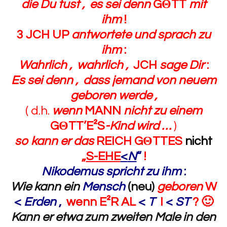
die Du tust , es sei denn
G
Θ
TT
mit
ihm
!
3
JCH UP
antwortete und sprach zu
ihm
:
Wahrlich , wahrlich ,
JCH
sage Dir
:
Es sei denn , dass jemand von neuem
geboren werde ,
( d.h.
wenn
MANN
nicht zu einem
G
Θ
TT’E²S
-Kind wird …
)
so kann er das
REICH G
Θ
TTES
nicht
„
S-EHE
<
N
“
!
Nikodemus spricht zu ihm
:
Wie kann
ein
Mensch
(neu)
geboren
W
<
Erden
,
wenn E²R AL
<
T
I
<
ST
?
🙂
Kann er etwa zum zweiten Male in den