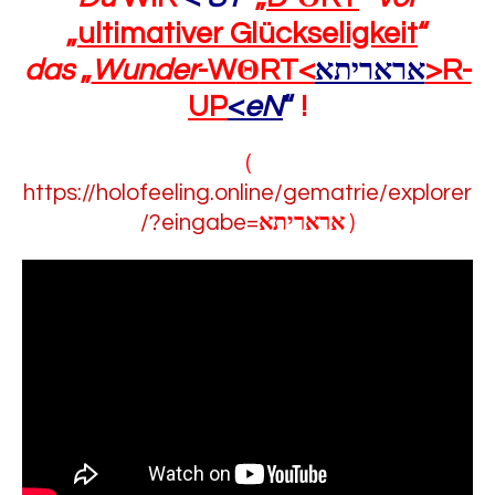
„
ultimativer Glückseligkeit
“
das
„
Wunder
-W
Θ
RT<
אראריתא
>R-
UP
<
eN
“
!
(
https://holofeeling.online/gematrie/explorer
/?eingabe=
אראריתא
)