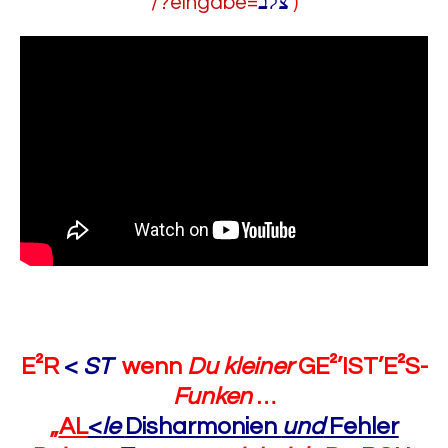
/?eingabe=
צלב
)
E²R
<
ST
wenn
Du kleiner
GE²’IST’E²S-
Funken
…
„
AL
<
le
Disharmonien
und
Fehler