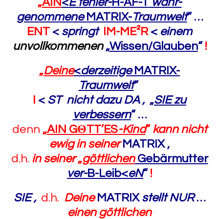
„
AIN
<
E fehler-
H-AF-T
wahr-
genommene
MATRIX-
Traumwelt
“
…
ENT
<
springt
IM-ME²R
<
einem
unvollkommenen
„
Wissen/Glauben
“
!
„
Deine
<
derzeitige
MATRIX-
Traumwelt
“
I
<
ST nicht dazu DA ,
„
SIE zu
verbessern
“
…
denn
„
AIN G
Θ
TT’ES
-Kind
“
kann nicht
ewig
in seiner
MATRIX ,
d.h.
in seiner
„
göttlichen
Gebärmutter
ver-
B-Leib<
eN
“
!
SIE ,
d.h.
Deine
MATRIX
stellt NUR
…
einen göttlichen