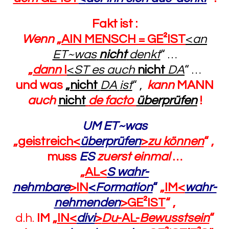
Fakt ist :
Wenn
„
AIN MENSCH = GE²IST
<
an
ET~was
nicht
denkt
“
…
„
dann
I
<
ST es auch
nicht
DA
“
…
und was
„
nicht
DA
ist
“ ,
kann
MANN
auch
nicht
de facto
überprüfen
!
UM ET~was
„
geistreich<
überprüfen
>
zu können
“
,
muss
ES
zuerst einmal
…
„
AL<
S wahr-
nehmbare
>IN
<
Formation
“
„
IM<
wahr-
nehmenden
>GE²IST
“
,
d.h.
IM „
IN<
divi
>
Du
-AL-
Bewusstsein
“