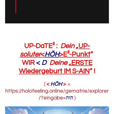
UP-DaTE² :
Dein
„
UP-
soluter
<
HÖH
>E²-Punkt
“
WIR
<
D
Deine
„
ERSTE
Wiedergeburt IM S-AIN
“
!
(
<
HÖH
>
=
https://holofeeling.online/gematrie/explorer
/?eingabe=
הוה
)