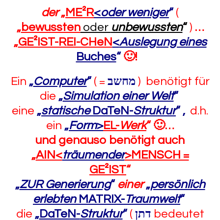
der
„
ME²R
<
oder weniger
“
(
„
bewussten
oder
unbewussten
“
)
…
„
GE²IST-REI-CHeN
<
Auslegung eines
Buches
“
🙂
!
Ein
„
Computer
“
( =
מחשב
) benötigt für
die
„
Simulation einer Welt
“
eine
„
statische
DaTeN-
Struktur
“
,
d.h.
ein
„
Form
>
EL-
Werk
“
🙂
…
und genauso benötigt
auch
„
AIN<
träumender
>MENSCH =
GE²IST
“
„
ZUR Generierung
“
einer
„
persönlich
erlebten
MATRIX-
Traumwelt
“
die
„
DaTeN-
Struktur
“
(
דתן
bedeutet