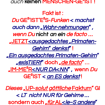
auch
keinen
MENSCHEN-GE²IST !
Fakt ist :
Du
GE²’IST’E²S-
Funken
<
machst
auch dann
„
Wahr-nehmungen
“
,
wenn
Du
nicht
an
ein
de facto …
„
JETZT
<
ausgedachtes
„
Primaten-
Gehirn
“
denkst
“
!
„
Ein ausgedachtes
Primaten-Gehirn
“
„
exisTIERt
“
doch „
de facto
“ …
„
IM-ME²R
<
NUR DA
<
NN
“
,
wenn
Du
GE²IST
<
an ES denkst
!
Dieses
„
UP-
solut göttliche
Faktum
“
GI
<
LT nicht NUR für Gehirne …
sondern auch „
für
AL
<
le~S andere
“