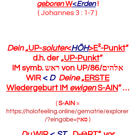
geboren
W
<
Erden
!
( Johannes 3 : 1-7 )
Dein
„
UP-
soluter
<
HÖH
>E²-Punkt
“
d.h. der „
UP-Punkt
“
IM symb.
ראש
von UP/86/
אלהים
WIR
<
D
Deine
„
ERSTE
Wiedergeburt IM
ewigen
S-AIN
“
…
(
S-AIN
=
https://holofeeling.online/gematrie/explorer
/?eingabe=
סאין
)
Du
WIR
<
ST
„
D-
Θ
RT
“
vor