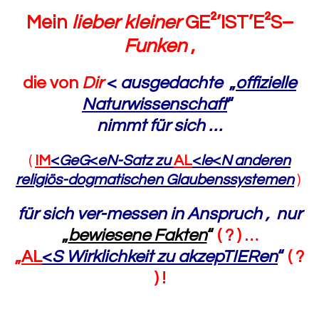
Mein
lieber kleiner
GE²’IST’E²S
–
Funken
,
die von
Dir
<
ausgedachte
„
offizielle
Naturwissenschaft
“
nimmt für sich …
(
IM
<
GeG
<
eN-Satz zu
AL
<
le
<
N anderen
religiös-dogmatischen
Glaubenssystemen
)
für sich ver-messen in Anspruch , nur
„
bewiesene Fakten
“
( ? ) …
„
AL
<
S Wirklichkeit
zu
akzepTIERen
“
( ?
) !