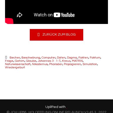
ZURÜCK ZUM BLOG
Becher
,
Beschwörung
,
Computer
,
Daten
,
Dogma
,
Fakten
,
Faktum
,
Frage
,
Gehirn
,
Glaube
,
Johannes 3 : 1-7
,
Kreuz
,
MATRIX
,
Naturwissenschaft
,
Nikodemus
,
Pharisäer
,
Propagieren
,
Simulation
,
Wiedergeburt
Uplifted with
© JCH.UP86 · HOLOFEELING.ONLINE RELAUNCH V3.45.3 · 2022