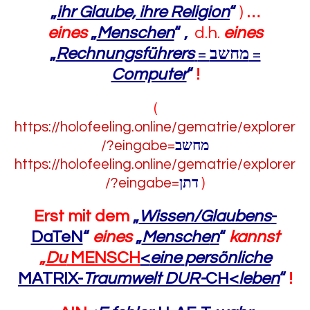
„
ihr Glaube, ihre Religion
“
)
…
eines
„
Menschen
“
,
d.h.
eines
„
Rechnungsführers
=
מחשב
=
Computer
“
!
(
https://holofeeling.online/gematrie/explorer
/?eingabe=
מחשב
https://holofeeling.online/gematrie/explorer
/?eingabe=
דתן
)
Erst mit dem
„
Wissen/Glaubens
-
DaTeN
“
eines
„
Mensche
n
“
kannst
„
Du
MENSCH
<
eine
persönliche
MATRIX-
Traumwelt DUR-
CH<
leben
“
!