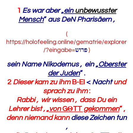
1
Es war aber
„
ein
unbewusster
Mensch
“
aus DeN Pharisäern ,
(
https://holofeeling.online/gematrie/explorer
/?eingabe=
פרוש
)
sein Name Nikodemus , ein
„
Oberster
der Juden
“
.
2
Dieser kam zu ihm
B-EI
<
Nacht
und
sprach zu ihm
:
Rabbi , wir wissen , dass Du ein
Lehrer bist ,
„
von
G
Θ
TT
gekommen
“
,
denn niemand kann
diese Zeichen tun
,