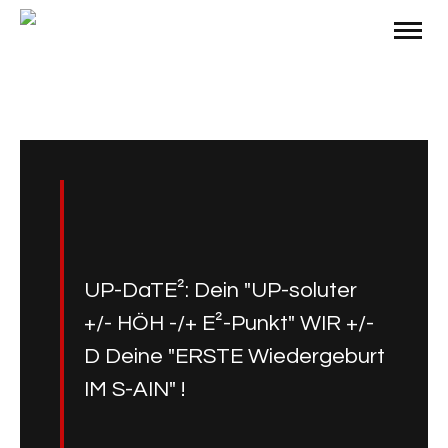
UP-DaTE²: Dein "UP-soluter
+/- HÖH -/+ E²-Punkt" WIR +/-
D Deine "ERSTE Wiedergeburt
IM S-AIN" !