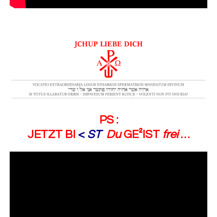
PS :
JETZT BI
<
ST
Du
GE²IST
frei
…