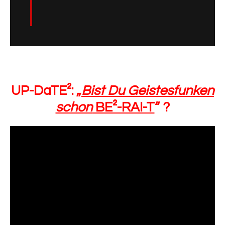
UP-DaTE²: „
Bist Du Geistesfunken
schon
BE²-RAI-T
“ ?