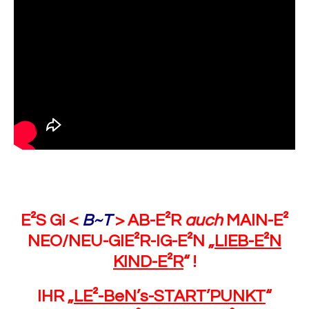
E²S GI <
B~T
> AB-E²R
auch
MAIN-E²
NEO/NEU-GIE²R-IG-E²N „
LIEB-E²N
KIND-E²R
“ !
IHR „
LE²-BeN’s-START’PUNKT
“