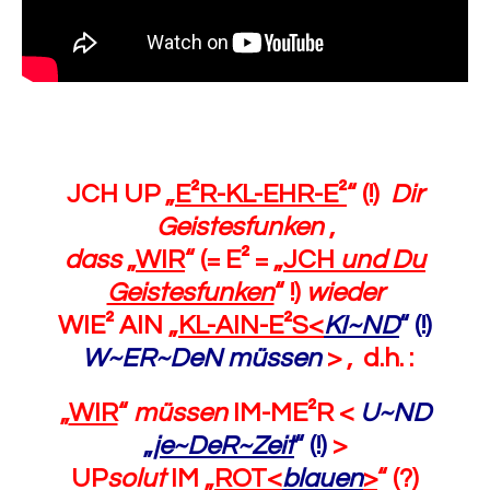
JCH UP „
E²R-KL-EHR-E²
“ (!)
Dir
Geistesfunken
,
dass
„
WIR
“ (= E² = „
JCH
und Du
Geistesfunken
“ !)
wieder
WIE² AIN „
KL-AIN-E²S
<
KI~ND
“
(!)
W~ER~DeN müssen
> , d.h. :
„
WIR
“
müssen
IM-ME²R <
U~ND
„
je~DeR~Zeit
“ (!)
>
UP
solut
IM „
ROT<
blauen
>
“ (?)