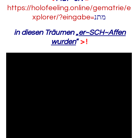
https://holofeeling.online/gematrie/e
xplorer/?eingabe=
מתנ
in diesen Träumen
„
er~SCH~Affen
wurden
“
> !