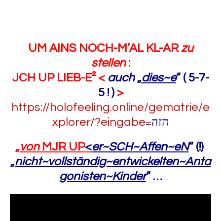
UM AINS NOCH-M’AL KL-AR
zu
stellen
:
JCH UP LIEB-E² <
auch
„
dies~e
“ ( 5-7-
5 ! )
>
https://holofeeling.online/gematrie/e
xplorer/?eingabe=
הזה
„
von
MJR UP
<
er~SCH~Affen~eN
“ (!)
„
nicht~vollständig~entwickelten~Anta
gonisten~Kinder
“ …