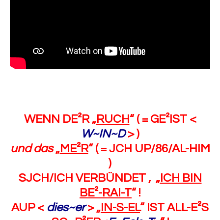
WENN DE²R „
RUCH
“ ( = GE²IST <
W~IN~D
> )
und das
„
ME²R
“ ( = JCH UP/86/AL-HIM
)
SJCH/ICH VERBÜNDET , „
ICH BIN
BE²-RAI-T
“ !
AUP <
dies~er
> „
IN-S-EL
“ IST ALL-E²S