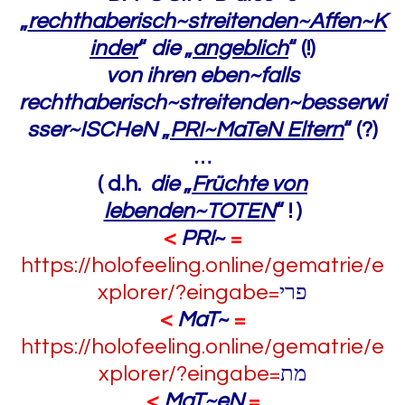
„
rechthaberisch~streitenden~Affen~K
inder
“
die
„
angeblich
“ (!)
von ihren eben~falls
rechthaberisch~streitenden~besserwi
sser~ISCHeN
„
PRI~MaTeN Eltern
“ (?)
…
( d.h.
die
„
Früchte von
lebenden~TOTEN
“ ! )
<
PRI
~
=
https://holofeeling.online/gematrie/e
xplorer/?eingabe=
פרי
<
MaT
~
=
https://holofeeling.online/gematrie/e
xplorer/?eingabe=
מת
<
MaT~eN
=