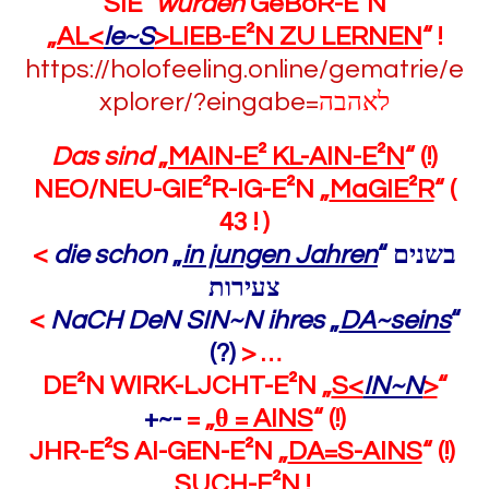
SIE²
wurden
GeBoR-E²N
„
AL<
le~S
>LIEB-E²N ZU LERNEN
“ !
https://holofeeling.online/gematrie/e
xplorer/?eingabe=
לאהבה
Das sind
„
MAIN-E² KL-AIN-E²N
“ (!)
NEO/NEU-GIE²R-IG-E²N „
MaGIE²R
“ (
43 ! )
<
die schon
„
in jungen Jahren
“
בשנים
צעירות
<
NaCH DeN SIN~N ihres
„
DA~seins
“
(?)
> …
DE²N WIRK-LJCHT-E²N „
S<
IN~N
>
“
+~-
= „
θ = AINS
“ (!)
JHR-E²S AI-GEN-E²N „
DA=S-AINS
“ (!)
SUCH-E²N !