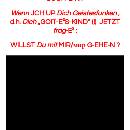
Wenn
JCH UP
Dich Geistesfunken
,
d.h.
Dich
„
GO
Π
-E²S-KIND
“ (!)
JETZT
frag
-E² :
WILLST
Du mit
MIR/мир G-EHE-N ?