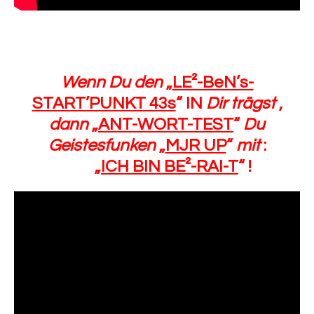
Wenn Du den
„
LE²-BeN’s-
START’PUNKT 43s
“ IN
Dir trägst
,
dann
„
ANT-WORT-TEST
“
Du
Geistesfunken
„
MJR UP
“
mit
:
„
ICH BIN BE²-RAI-T
“ !