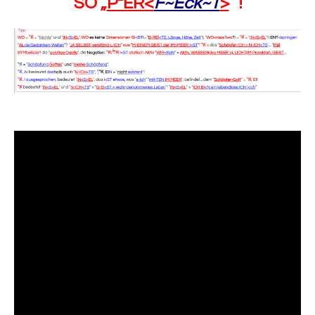
SO „
P²ER<
F~Eck~T
>
“ !