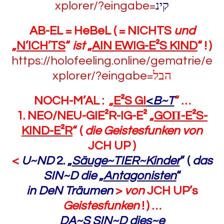
xplorer/?eingabe=
קינ
AB-EL = HeBeL ( = NICHTS
und
„
N’ICH’TS
“
ist
„
AIN EWIG-E²S KIND
“ ! )
https://holofeeling.online/gematrie/e
xplorer/?eingabe=
הבל
NOCH-M’AL : „
E²S GI
<
B~T
“ …
1. NEO/NEU-GIE²R-IG-E² „
GOΠ-E²S-
KIND-E²R
“ (
die Geistesfunken von
JCH UP )
<
U~ND
2. „
Säuge~TIER~Kinder
“ (
das
SIN~D die
„
Antagonisten
“
in
DeN Träumen
>
von
JCH UP’s
Geistesfunken
! ) …
DA~S SIN~D dies~e