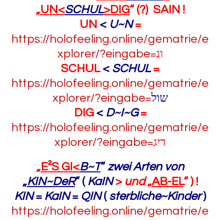
„
UN<
SCHUL
>DIG
“ (?) SAIN !
UN
<
U~N
=
https://holofeeling.online/gematrie/e
xplorer/?eingabe=
ונ
SCHUL
<
SCHUL
=
https://holofeeling.online/gematrie/e
xplorer/?eingabe=
שול
DIG
<
D~I~G
=
https://holofeeling.online/gematrie/e
xplorer/?eingabe=
דיג
„
E²S GI<
B~T
“
zwei Arten von
„
KIN~DeR
“ (
KaIN
>
und
„
AB-EL
“ ) !
KIN
=
KaIN
=
QIN
(
sterbliche~Kinder
)
https://holofeeling.online/gematrie/e