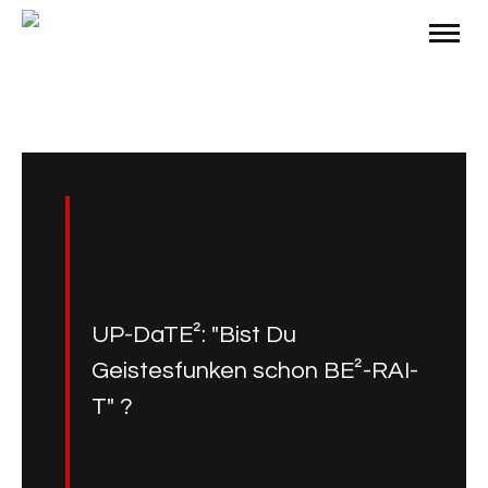
UP-DaTE²: "Bist Du
Geistesfunken schon BE²-RAI-
T" ?