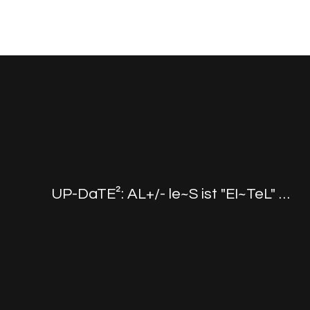
UP-DaTE²: AL+/- le~S ist "EI~TeL" …