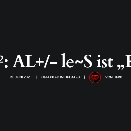
 AL+/- le~S ist 
12. JUNI 2021
GEPOSTED IN
UPDATES
VON
UP86