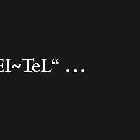
„EI~TeL“ …