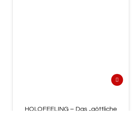
17
MAI 2021
HOLOFEELING – Das „göttliche
Factum“ „Deiner eigenen
geistigen WIRK-L-ICH-KEIT“ !