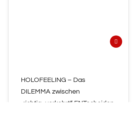
16
DEZ. 2021
HOLOFEELING – Das
DILEMMA zwischen
„richtig~verkehrt“ ENTscheiden
zu müssen !
- HOLOFEELING - Vom "DI~le-M~M-A" > SICH
SELBST IM-ME²R < ZW~ISCHEN
"richtig~verkehrt" > "UPsolut ENTscheiden"