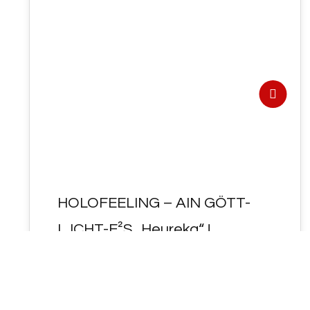
25
JAN. 2022
HOLOFEELING – AIN GÖTT-
LJCHT-E²S „Heureka“ !
- HOLOFEELING - AIN GÖTT-LJCHT-E²S
"Heureka" !
https://de.wikipedia.org/wiki/Heureka#
Schlüsselworte: Weltgeist, Hegel,
Philosophie des Geistes, spekulieren,
speculum, specere, species, Spiegel,…