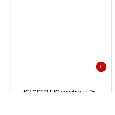
11
JAN. 2021
HOLOFEELING beschreibt Dir
„UNSER+/-
GL~aesernes-/+MEER“!