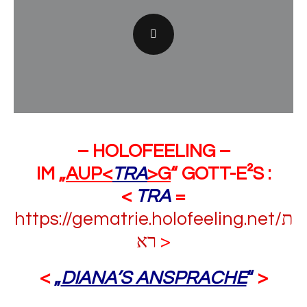
– HOLOFEELING –
IM „
AUP<
TRA
>G
“ GOTT-E²S :
<
TRA
=
https://gematrie.holofeeling.net/ת
רא
>
<
„
DIANA’S ANSPRACHE
“
>