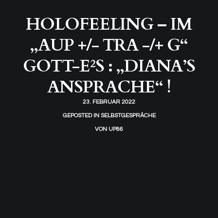
HOLOFEELING – IM
„AUP +/- TRA -/+ G“
GOTT-E²S : „DIANA’S
ANSPRACHE“ !
23. FEBRUAR 2022
GEPOSTED IN
SELBSTGESPRÄCHE
VON
UP86