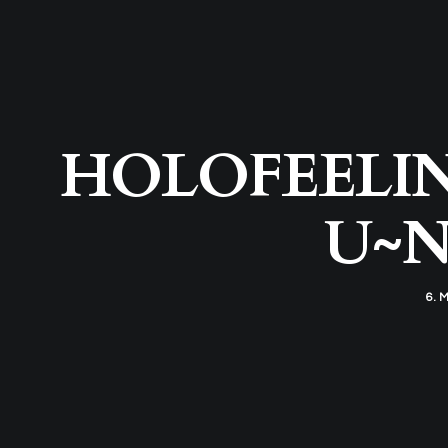
HOLOFEELING 
U~ND
6. 