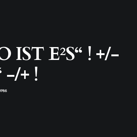
ST E²S“ ! +/-
-/+ !
P86