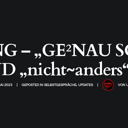
– „GE²NAU SO I
 „nicht~anders“ 
MAI 2023
GEPOSTED IN
SELBSTGESPRÄCHE
,
UPDATES
VON
U