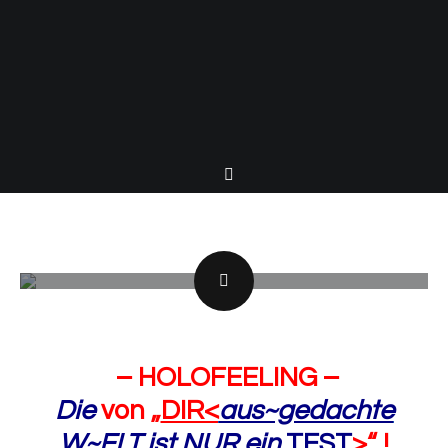
– HOLOFEELING
–
Die
von
„
DIR<
aus~gedachte
W~ELT ist NUR ein
TEST
>
“ !