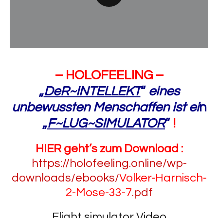
– HOLOFEELING –
„
DeR~INTELLEKT
“
eines
unbewussten Menschaffen ist ei
n
„
F~LUG~SIMULATOR
“
!
HIER geht’s zum Download :
https://holofeeling.online/wp-
downloads/ebooks/
Volker-Harnisch-
2-Mose-33-7
.pdf
Flight simulator Video