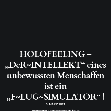
HOLOFEELING –
„DeR~INTELLEKT“ eines
unbewussten Menschaffen
ist ein
„F~LUG~SIMULATOR“ !
6. MÄRZ 2021