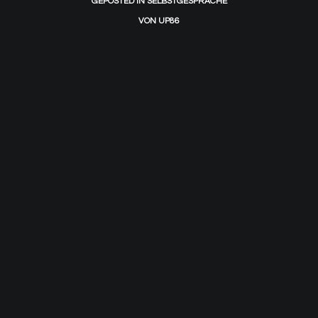
GEPOSTED IN
SELBSTGESPRÄCHE
VON
UP86