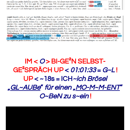
IM <
O
> BI-GE²N SELBST-
GE²SPRÄCH UP
<
01:01:33
=
G~L
!
UP
< ~18s
=
ICH
~ich Brösel
„
GL~AUBe
“
für einen
„
MO-M~M-ENT
“
O~BeN zu s~ein
!