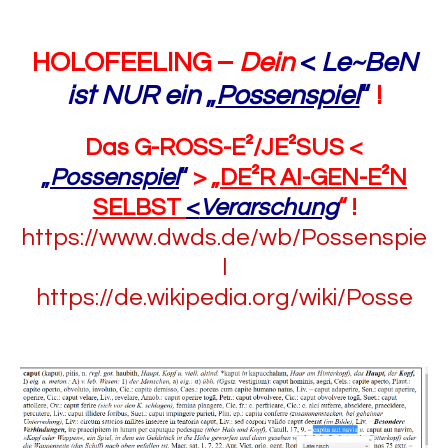
HOLOFEELING –
Dein
<
Le~BeN
ist NUR ein
„
Possenspiel
“
!
Das G-ROSS-E²/JE²SUS <
„
Possenspiel
“
> „
DE²R AI-GEN-E²N
SELBST
<
Verarschung
“ !
https://www.dwds.de/wb/Possenspie
l
https://de.wikipedia.org/wiki/Posse