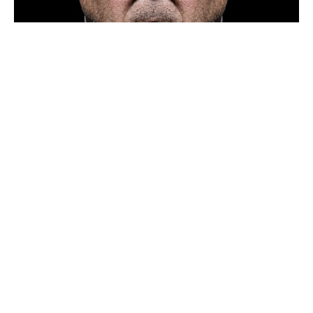
Schlüsselworte: Zyklop, drittes Auge,
Dimensionsgesetze, Parallele, dimensionsloser Punkt,
Oberflächenpunkt, Kreis, Wurmlöcher, Interstellar,
historische Fakten, Spiegelaufbau, Sinus- und Cosinus,
schwarzer Kreis um den Spiegel, Wellen, 30
Gegenstände denken, Mutation, Lichtfarbenspiel,
Farbkreis, 343, 5. Mose 34, Wissen, cumma sum laude,
Faymann-Zitat, Demut, Wechseljahre,